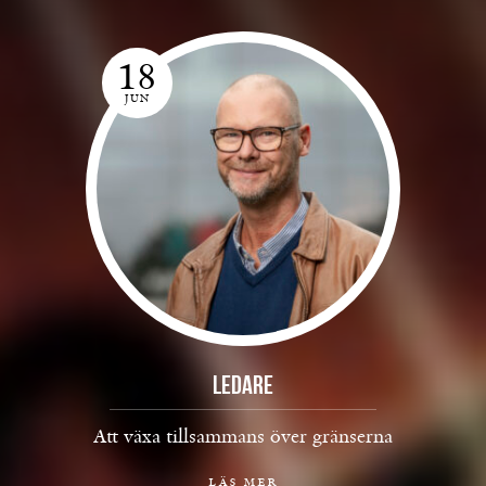
18
JUN
Ledare
Att växa tillsammans över gränserna
läs mer