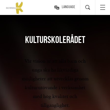
Language
KULTURSKOLERÅDET
Vår vision är att alla barn och
unga ska ha likvärdiga
möjligheter att utvecklas genom
kulturutövande i verksamhet
med hög kvalitet och
tillgänglighet.