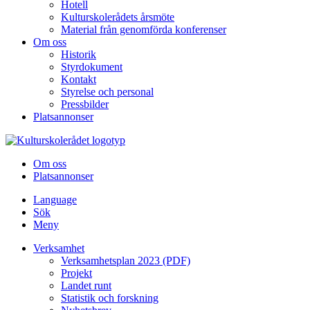
Hotell
Kulturskolerådets årsmöte
Material från genomförda konferenser
Om oss
Historik
Styrdokument
Kontakt
Styrelse och personal
Pressbilder
Platsannonser
Hoppa till innehållet
Om oss
Platsannonser
Language
Sök
Meny
Verksamhet
Verksamhetsplan 2023 (PDF)
Projekt
Landet runt
Statistik och forskning