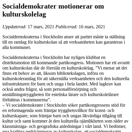
Socialdemokrater motionerar om
kulturskolelag
Uppdaterad:
17 mars, 2021
Publicerad:
16 mars, 2021
Socialdemokraterna i Stockholm anser att partiet måste ta ställning
till en ramlag för kulturskolan så att verksamheten kan garanteras i
alla kommuner.
Socialdemokraterna i Stockholm har nyligen klubbat en
distriktsmotion till kommande partikongress. Motionen har ett avsnitt
om kulturskolan där de föreslår en kulturskolelag. ”Vi menar att det
finns ett behov av att, liksom bibliotekslagen, införa en
kulturskoleramlag för att säkerställa verksamheten och den kulturella
infrastrukturen för barn och unga i hela landet. Med lagkrav kan
också andra frågor, så som personalförsörjning och
anställningstryggheten för estetiska lärare och kulturskolelärare
förbättras i kommunerna”.
– Vi socialdemokrater i Stockholm söker partikongressens stöd för
en reformagenda som främjar trygghetsvillkor för konst- och
kulturskapare, som främjar barn och ungas likvärdiga tillgång till
kultur och samt kommer åt den kulturella ojämlikheten som råder av
klassmässiga- och geografiska anledningar i vårt land. Vi bedömer,
pga kraftiga nedskärningar av kulturskolan, att socialdemokratin