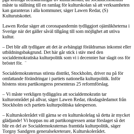
måste ta ställning till en ramlag för kulturskolan så att verksamheten
kan garanteras i alla kommuner, säger Lawen Redar, (S)
Kulturutskottet.
Lawen Redar säger att coronapandemin tydliggjort ojämlikheterna i
Sverige när det gäller såväl tillgång till som möjlighet att utöva
kultur.
– Det blir allt tydligare att det är avhängigt föräldrarnas inkomst eller
utbildningsbakgrund. Det här går stick i stäv med den
socialdemokratiska kulturpolitik som vi i decennier har slagit oss för
bröstet för. ¨
Socialdemokraternas största distrikt, Stockholm, driver nu på för
omfattande förändringar i partiets nationella kulturpolitik. Inför
höstens stora partikongress presenteras 25 reformförslag.
– Vi måste verkligen tydliggöra att socialdemokratin tar
kulturområdet på allvar, säger Lawen Redar, riksdagsledamot från
Stockholm och partiets kulturpolitiska talesperson.
– Kulturskolerådet vill gärna se en kulturskolelag så detta är mycket
glädjande! Vi hoppas nu att partikongressen antar förslaget så det
blir en del av Socialdemokraternas framtida kulturpolitik, säger
Torgny Sandgren generalsekreterare, Kulturskolerådet.