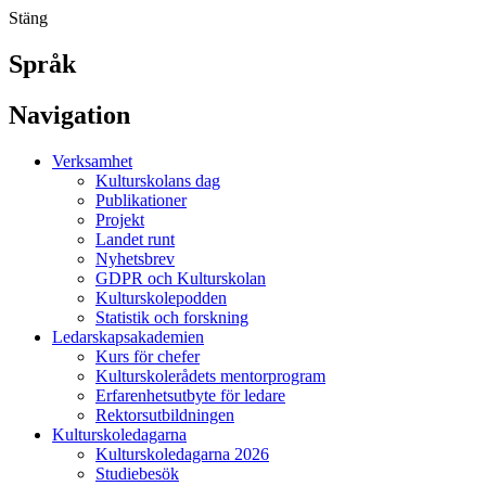
Stäng
Språk
Navigation
Verksamhet
Kulturskolans dag
Publikationer
Projekt
Landet runt
Nyhetsbrev
GDPR och Kulturskolan
Kulturskolepodden
Statistik och forskning
Ledarskapsakademien
Kurs för chefer
Kulturskolerådets mentorprogram
Erfarenhetsutbyte för ledare
Rektorsutbildningen
Kulturskoledagarna
Kulturskoledagarna 2026
Studiebesök