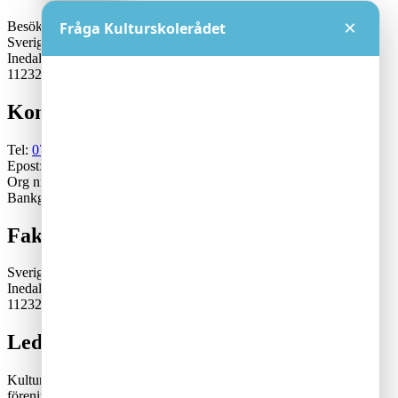
×
Besöksadress:
Fråga Kulturskolerådet
Sveriges Kulturskoleråd
Inedalsgatan 15
11232 Stockholm
Kontakt
Tel:
070-671 79 46
Epost:
generalsekreterare@kulturskoleradet.se
Org nr: 802402-2561
Bankgiro:5553-1339
Fakturaadress
Sveriges Kulturskoleråd
Inedalsgatan 15
11232 Stockholm
Lediga tjänster
Kulturskolerådet är en ideell, partipolitiskt och fackligt obunden
förening där kommuner samverkar för en tillgänglig och