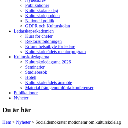
Nyhetsbrev
Publikationer
Kulturskolans dag
Kulturskolepodden
Nationell politik
GDPR och Kulturskolan
Ledarskapsakademien
Kurs för chefer
Rektorsutbildningen
Erfarenhetsutbyte för ledare
Kulturskolerådets mentorprogram
Kulturskoledagarna
Kulturskoledagarna 2026
Seminarier
Studiebesök
Hotell
Kulturskolerådets årsmöte
Material från genomförda konferenser
Publikationer
Nyheter
Du är här
Hem
>
Nyheter
>
Socialdemokrater motionerar om kulturskolelag