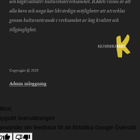
och högkvalitativ kulturskoleverksamhet. Rådets vision är att
alla barn och unga har likvärdiga möjligheter att utvecklas
genom kulturutövande i verksamhet av hög kvalitet och
tillgänglighet.
Copyright © 2020
Admin inloggning
ltext
tygsätt översättningen
 använder din feedback till att förbättra Google Översätt