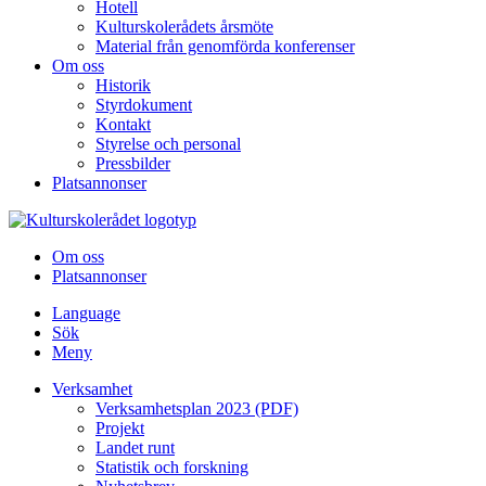
Hotell
Kulturskolerådets årsmöte
Material från genomförda konferenser
Om oss
Historik
Styrdokument
Kontakt
Styrelse och personal
Pressbilder
Platsannonser
Hoppa till innehållet
Om oss
Platsannonser
Language
Sök
Meny
Verksamhet
Verksamhetsplan 2023 (PDF)
Projekt
Landet runt
Statistik och forskning