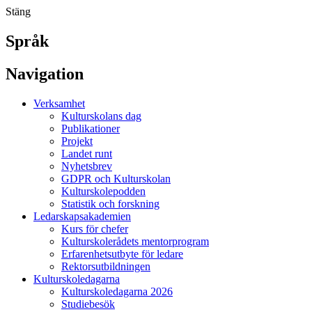
Stäng
Språk
Navigation
Verksamhet
Kulturskolans dag
Publikationer
Projekt
Landet runt
Nyhetsbrev
GDPR och Kulturskolan
Kulturskolepodden
Statistik och forskning
Ledarskapsakademien
Kurs för chefer
Kulturskolerådets mentorprogram
Erfarenhetsutbyte för ledare
Rektorsutbildningen
Kulturskoledagarna
Kulturskoledagarna 2026
Studiebesök