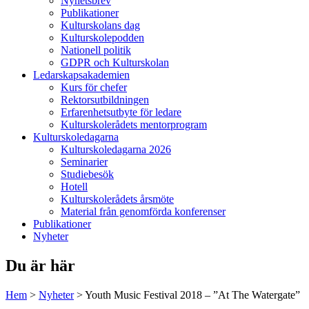
Nyhetsbrev
Publikationer
Kulturskolans dag
Kulturskolepodden
Nationell politik
GDPR och Kulturskolan
Ledarskapsakademien
Kurs för chefer
Rektorsutbildningen
Erfarenhetsutbyte för ledare
Kulturskolerådets mentorprogram
Kulturskoledagarna
Kulturskoledagarna 2026
Seminarier
Studiebesök
Hotell
Kulturskolerådets årsmöte
Material från genomförda konferenser
Publikationer
Nyheter
Du är här
Hem
>
Nyheter
>
Youth Music Festival 2018 – ”At The Watergate”