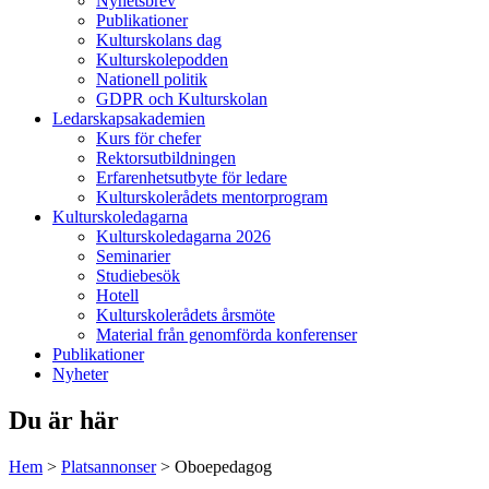
Nyhetsbrev
Publikationer
Kulturskolans dag
Kulturskolepodden
Nationell politik
GDPR och Kulturskolan
Ledarskapsakademien
Kurs för chefer
Rektorsutbildningen
Erfarenhetsutbyte för ledare
Kulturskolerådets mentorprogram
Kulturskoledagarna
Kulturskoledagarna 2026
Seminarier
Studiebesök
Hotell
Kulturskolerådets årsmöte
Material från genomförda konferenser
Publikationer
Nyheter
Du är här
Hem
>
Platsannonser
>
Oboepedagog