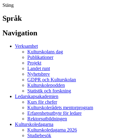
Stäng
Språk
Navigation
Verksamhet
Kulturskolans dag
Publikationer
Projekt
Landet runt
Nyhetsbrev
GDPR och Kulturskolan
Kulturskolepodden
Statistik och forskning
Ledarskapsakademien
Kurs för chefer
Kulturskolerådets mentorprogram
Erfarenhetsutbyte för ledare
Rektorsutbildningen
Kulturskoledagarna
Kulturskoledagarna 2026
Studiebesök