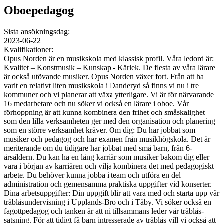
Oboepedagog
Sista ansökningsdag:
2023-06-22
Kvalifikationer:
Opus Norden är en musikskola med klassisk profil. Våra ledord är:
Kvalitet – Konstmusik – Kunskap - Kärlek. De flesta av våra lärare
är också utövande musiker. Opus Norden växer fort. Från att ha
varit en relativt liten musikskola i Danderyd så finns vi nu i tre
kommuner och vi planerar att växa ytterligare. Vi är för närvarande
16 medarbetare och nu söker vi också en lärare i oboe. Vår
förhoppning är att kunna kombinera den frihet och småskalighet
som den lilla verksamheten ger med den organisation och planering
som en större verksamhet kräver. Om dig: Du har jobbat som
musiker och pedagog och har examen från musikhögskola. Det är
meriterande om du tidigare har jobbat med små barn, från 6-
årsåldern. Du kan ha en lång karriär som musiker bakom dig eller
vara i början av karriären och vilja kombinera det med pedagogiskt
arbete. Du behöver kunna jobba i team och utföra en del
administration och gemensamma praktiska uppgifter vid konserter.
Dina arbetsuppgifter: Din uppgift blir att vara med och starta upp vår
träblåsundervisning i Upplands-Bro och i Täby. Vi söker också en
fagottpedagog och tanken är att ni tillsammans leder vår träblås-
satsning. För att tidigt få barn intresserade av träblås vill vi också att