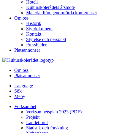
Hotell
Kulturskolerådets årsmöte
Material från genomförda konferenser
Om oss
Historik
Styrdokument
Kontakt
Styrelse och personal
Pressbilder
Platsannonser
Hoppa till innehållet
Om oss
Platsannonser
Language
Sök
Meny
Verksamhet
Verksamhetsplan 2023 (PDF)
Projekt
Landet runt
Statistik och forskning