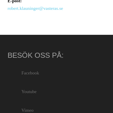
E-post:
robert.klauninger@vasteras.se
BESÖK OSS PÅ:
Facebook
Youtube
Vimeo