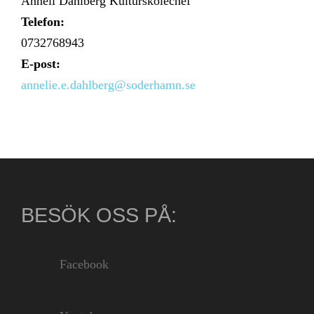
Anneli Dahlberg Kulturskolechef
Telefon:
0732768943
E-post:
annelie.e.dahlberg@soderhamn.se
BESÖK OSS PÅ:
Facebook