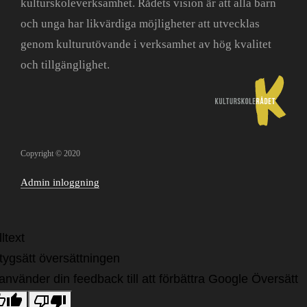
kulturskoleverksamhet. Rådets vision är att alla barn
och unga har likvärdiga möjligheter att utvecklas
genom kulturutövande i verksamhet av hög kvalitet
och tillgänglighet.
Copyright © 2020
Admin inloggning
ltext
tygsätt översättningen
 använder din feedback till att förbättra Google Översätt