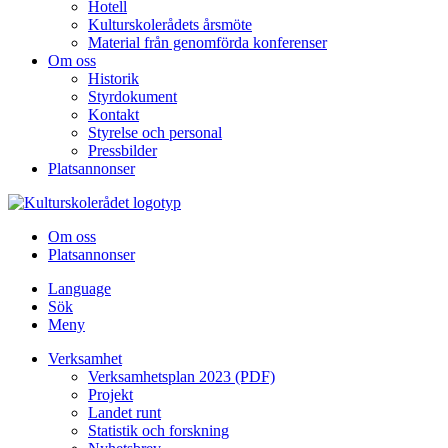
Hotell
Kulturskolerådets årsmöte
Material från genomförda konferenser
Om oss
Historik
Styrdokument
Kontakt
Styrelse och personal
Pressbilder
Platsannonser
Hoppa till innehållet
Om oss
Platsannonser
Language
Sök
Meny
Verksamhet
Verksamhetsplan 2023 (PDF)
Projekt
Landet runt
Statistik och forskning