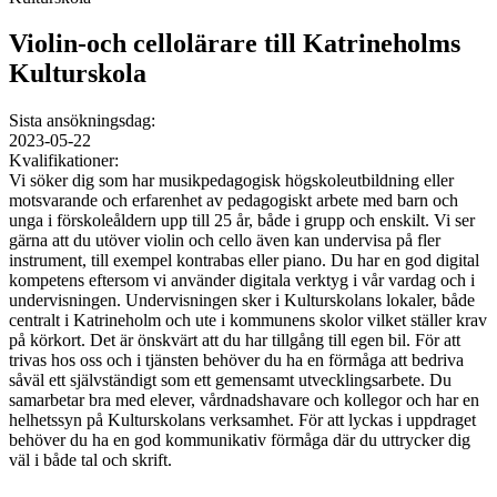
Violin-och cellolärare till Katrineholms
Kulturskola
Sista ansökningsdag:
2023-05-22
Kvalifikationer:
Vi söker dig som har musikpedagogisk högskoleutbildning eller
motsvarande och erfarenhet av pedagogiskt arbete med barn och
unga i förskoleåldern upp till 25 år, både i grupp och enskilt. Vi ser
gärna att du utöver violin och cello även kan undervisa på fler
instrument, till exempel kontrabas eller piano. Du har en god digital
kompetens eftersom vi använder digitala verktyg i vår vardag och i
undervisningen. Undervisningen sker i Kulturskolans lokaler, både
centralt i Katrineholm och ute i kommunens skolor vilket ställer krav
på körkort. Det är önskvärt att du har tillgång till egen bil. För att
trivas hos oss och i tjänsten behöver du ha en förmåga att bedriva
såväl ett självständigt som ett gemensamt utvecklingsarbete. Du
samarbetar bra med elever, vårdnadshavare och kollegor och har en
helhetssyn på Kulturskolans verksamhet. För att lyckas i uppdraget
behöver du ha en god kommunikativ förmåga där du uttrycker dig
väl i både tal och skrift.