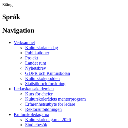
Stäng
Språk
Navigation
Verksamhet
Kulturskolans dag
Publikationer
Projekt
Landet runt
Nyhetsbrev
GDPR och Kulturskolan
Kulturskolepodden
Statistik och forskning
Ledarskapsakademien
Kurs för chefer
Kulturskolerådets mentorprogram
Erfarenhetsutbyte för ledare
Rektorsutbildningen
Kulturskoledagarna
Kulturskoledagarna 2026
Studiebesök