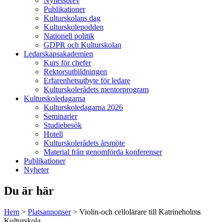
Nyhetsbrev
Publikationer
Kulturskolans dag
Kulturskolepodden
Nationell politik
GDPR och Kulturskolan
Ledarskapsakademien
Kurs för chefer
Rektorsutbildningen
Erfarenhetsutbyte för ledare
Kulturskolerådets mentorprogram
Kulturskoledagarna
Kulturskoledagarna 2026
Seminarier
Studiebesök
Hotell
Kulturskolerådets årsmöte
Material från genomförda konferenser
Publikationer
Nyheter
Du är här
Hem
>
Platsannonser
>
Violin-och cellolärare till Katrineholms
Kulturskola