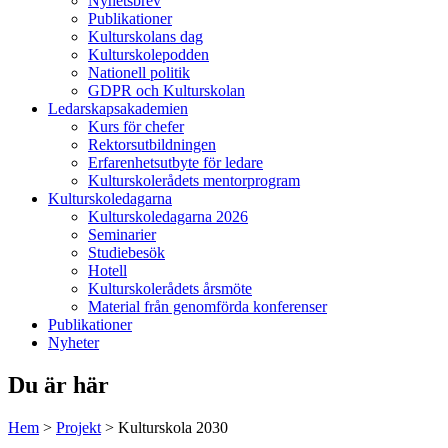
Nyhetsbrev
Publikationer
Kulturskolans dag
Kulturskolepodden
Nationell politik
GDPR och Kulturskolan
Ledarskapsakademien
Kurs för chefer
Rektorsutbildningen
Erfarenhetsutbyte för ledare
Kulturskolerådets mentorprogram
Kulturskoledagarna
Kulturskoledagarna 2026
Seminarier
Studiebesök
Hotell
Kulturskolerådets årsmöte
Material från genomförda konferenser
Publikationer
Nyheter
Du är här
Hem
>
Projekt
>
Kulturskola 2030