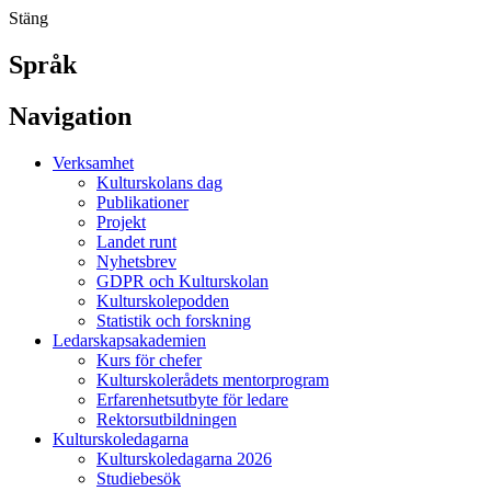
Stäng
Språk
Navigation
Verksamhet
Kulturskolans dag
Publikationer
Projekt
Landet runt
Nyhetsbrev
GDPR och Kulturskolan
Kulturskolepodden
Statistik och forskning
Ledarskapsakademien
Kurs för chefer
Kulturskolerådets mentorprogram
Erfarenhetsutbyte för ledare
Rektorsutbildningen
Kulturskoledagarna
Kulturskoledagarna 2026
Studiebesök