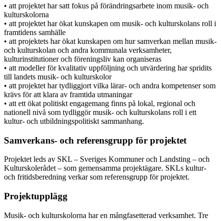
• att projektet har satt fokus på förändringsarbete inom musik- och
kulturskolorna
• att projektet har ökat kunskapen om musik- och kulturskolans roll i
framtidens samhälle
• att projektets har ökat kunskapen om hur samverkan mellan musik-
och kulturskolan och andra kommunala verksamheter,
kulturinstitutioner och föreningsliv kan organiseras
• att modeller för kvalitativ uppföljning och utvärdering har spridits
till landets musik- och kulturskolor
• att projektet har tydliggjort vilka lärar- och andra kompetenser som
krävs för att klara av framtida utmaningar
• att ett ökat politiskt engagemang finns på lokal, regional och
nationell nivå som tydliggör musik- och kulturskolans roll i ett
kultur- och utbildningspolitiskt sammanhang.
Samverkans- och referensgrupp för projektet
Projektet leds av SKL – Sveriges Kommuner och Landsting – och
Kulturskolerådet – som gemensamma projektägare. SKLs kultur-
och fritidsberedning verkar som referensgrupp för projektet.
Projektupplägg
Musik- och kulturskolorna har en mångfasetterad verksamhet. Tre