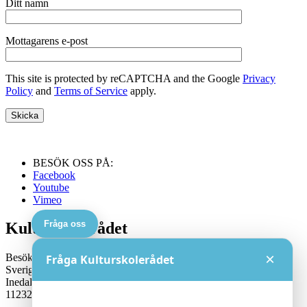
Ditt namn
Mottagarens e-post
This site is protected by reCAPTCHA and the Google
Privacy
Policy
and
Terms of Service
apply.
BESÖK OSS PÅ:
Facebook
Youtube
Vimeo
Fråga oss
Kulturskolerådet
×
Besöksadress:
Fråga Kulturskolerådet
Sveriges Kulturskoleråd
Inedalsgatan 15
11232 Stockholm