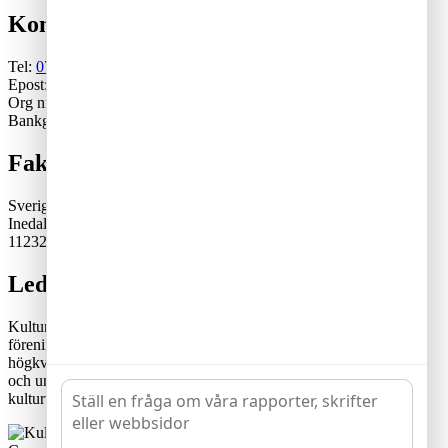
Kontakt
Tel:
070-671 79 46
Epost:
generalsekreterare@kulturskoleradet.se
Org nr: 802402-2561
Bankgiro:5553-1339
Fakturaadress
Sveriges Kulturskoleråd
Inedalsgatan 15
11232 Stockholm
Lediga tjänster
Kulturskolerådet är en ideell, partipolitiskt och fackligt obunden
förening där kommuner samverkar för en tillgänglig och
högkvalitativ kulturskoleverksamhet. Rådets vision är att alla barn
och unga har likvärdiga möjligheter att utvecklas genom
kulturutövande i verksamhet av hög kvalitet och tillgänglighet.