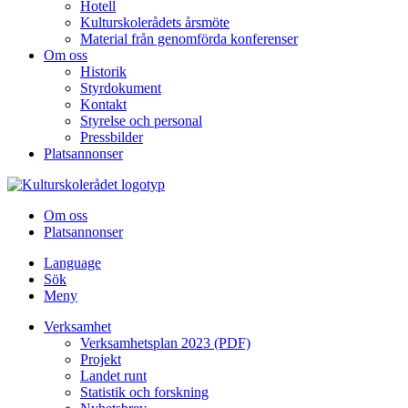
Hotell
Kulturskolerådets årsmöte
Material från genomförda konferenser
Om oss
Historik
Styrdokument
Kontakt
Styrelse och personal
Pressbilder
Platsannonser
Hoppa till innehållet
Om oss
Platsannonser
Language
Sök
Meny
Verksamhet
Verksamhetsplan 2023 (PDF)
Projekt
Landet runt
Statistik och forskning