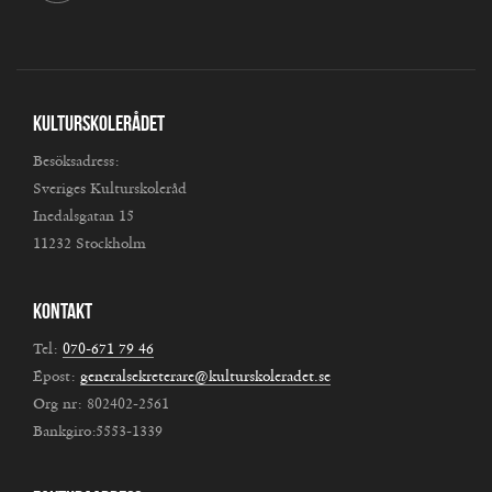
Kulturskolerådet
Besöksadress:
Sveriges Kulturskoleråd
Inedalsgatan 15
11232 Stockholm
Kontakt
Tel:
070-671 79 46
Epost:
generalsekreterare@kulturskoleradet.se
Org nr: 802402-2561
Bankgiro:5553-1339