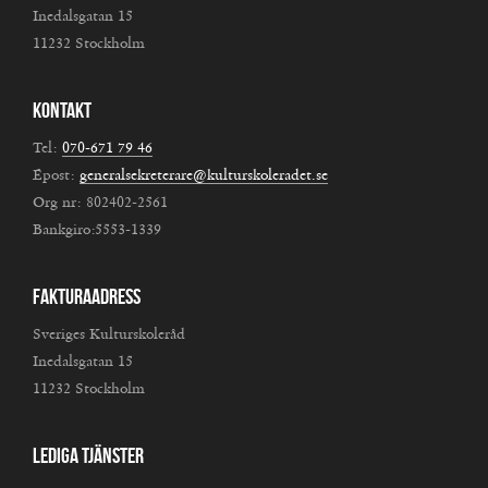
Inedalsgatan 15
11232 Stockholm
Kontakt
Tel:
070-671 79 46
Epost:
generalsekreterare@kulturskoleradet.se
Org nr: 802402-2561
Bankgiro:5553-1339
Fakturaadress
Sveriges Kulturskoleråd
Inedalsgatan 15
11232 Stockholm
Lediga tjänster