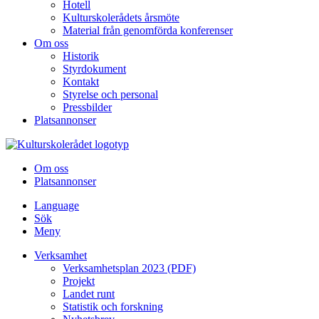
Hotell
Kulturskolerådets årsmöte
Material från genomförda konferenser
Om oss
Historik
Styrdokument
Kontakt
Styrelse och personal
Pressbilder
Platsannonser
Hoppa till innehållet
Om oss
Platsannonser
Language
Sök
Meny
Verksamhet
Verksamhetsplan 2023 (PDF)
Projekt
Landet runt
Statistik och forskning