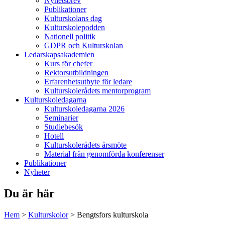
Nyhetsbrev
Publikationer
Kulturskolans dag
Kulturskolepodden
Nationell politik
GDPR och Kulturskolan
Ledarskapsakademien
Kurs för chefer
Rektorsutbildningen
Erfarenhetsutbyte för ledare
Kulturskolerådets mentorprogram
Kulturskoledagarna
Kulturskoledagarna 2026
Seminarier
Studiebesök
Hotell
Kulturskolerådets årsmöte
Material från genomförda konferenser
Publikationer
Nyheter
Du är här
Hem
>
Kulturskolor
>
Bengtsfors kulturskola