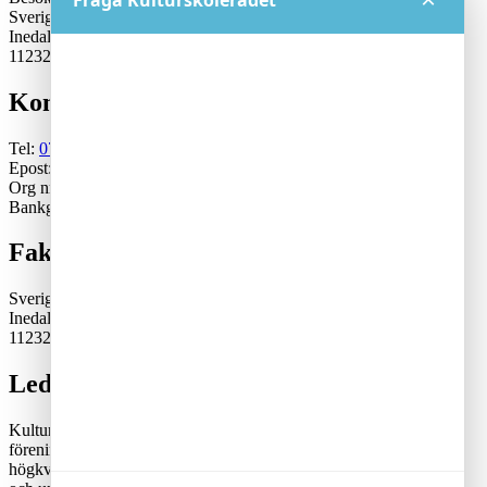
Fråga Kulturskolerådet
Sveriges Kulturskoleråd
Inedalsgatan 15
11232 Stockholm
Kontakt
Tel:
070-671 79 46
Epost:
generalsekreterare@kulturskoleradet.se
Org nr: 802402-2561
Bankgiro:5553-1339
Fakturaadress
Sveriges Kulturskoleråd
Inedalsgatan 15
11232 Stockholm
Lediga tjänster
Kulturskolerådet är en ideell, partipolitiskt och fackligt obunden
förening där kommuner samverkar för en tillgänglig och
högkvalitativ kulturskoleverksamhet. Rådets vision är att alla barn