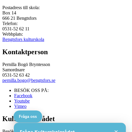
Postadress till skola:
Box 14
666 21
Bengtsfors
Telefon:
0531-52 62 11
Webbplats:
Bengtsfors kulturskola
Kontaktperson
Pernilla Bogö Bryntesson
Samordnare
0531-52 63 42
pernilla.bogo@bengtsfors.se
BESÖK OSS PÅ:
Facebook
Youtube
Vimeo
Fråga oss
Kulturskolerådet
×
Besöksadress: