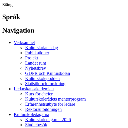
Stäng
Språk
Navigation
Verksamhet
Kulturskolans dag
Publikationer
Projekt
Landet runt
Nyhetsbrev
GDPR och Kulturskolan
Kulturskolepodden
Statistik och forskning
Ledarskapsakademien
Kurs för chefer
Kulturskolerådets mentorprogram
Erfarenhetsutbyte för ledare
Rektorsutbildningen
Kulturskoledagarna
Kulturskoledagarna 2026
Studiebesök