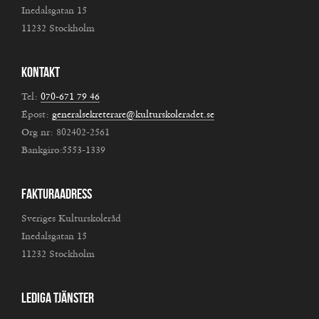
Inedalsgatan 15
11232 Stockholm
Kontakt
Tel:
070-671 79 46
Epost:
generalsekreterare@kulturskoleradet.se
Org nr: 802402-2561
Bankgiro:5553-1339
Fakturaadress
Sveriges Kulturskoleråd
Inedalsgatan 15
11232 Stockholm
Lediga tjänster