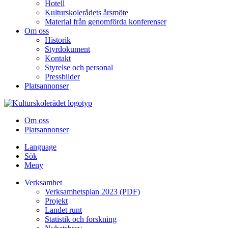
Hotell
Kulturskolerådets årsmöte
Material från genomförda konferenser
Om oss
Historik
Styrdokument
Kontakt
Styrelse och personal
Pressbilder
Platsannonser
Hoppa till innehållet
Om oss
Platsannonser
Language
Sök
Meny
Verksamhet
Verksamhetsplan 2023 (PDF)
Projekt
Landet runt
Statistik och forskning