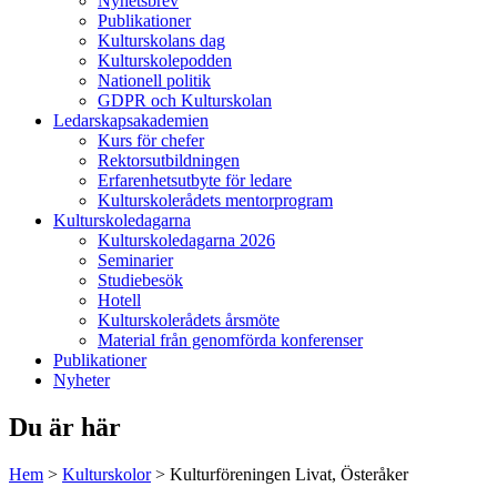
Nyhetsbrev
Publikationer
Kulturskolans dag
Kulturskolepodden
Nationell politik
GDPR och Kulturskolan
Ledarskapsakademien
Kurs för chefer
Rektorsutbildningen
Erfarenhetsutbyte för ledare
Kulturskolerådets mentorprogram
Kulturskoledagarna
Kulturskoledagarna 2026
Seminarier
Studiebesök
Hotell
Kulturskolerådets årsmöte
Material från genomförda konferenser
Publikationer
Nyheter
Du är här
Hem
>
Kulturskolor
>
Kulturföreningen Livat, Österåker