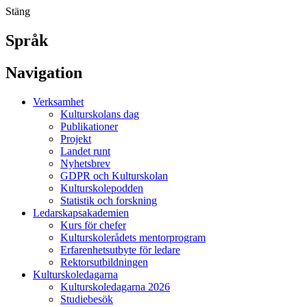
Stäng
Språk
Navigation
Verksamhet
Kulturskolans dag
Publikationer
Projekt
Landet runt
Nyhetsbrev
GDPR och Kulturskolan
Kulturskolepodden
Statistik och forskning
Ledarskapsakademien
Kurs för chefer
Kulturskolerådets mentorprogram
Erfarenhetsutbyte för ledare
Rektorsutbildningen
Kulturskoledagarna
Kulturskoledagarna 2026
Studiebesök