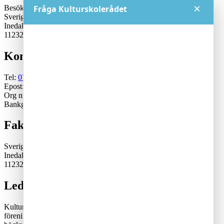
×
Besöksadress:
Fråga Kulturskolerådet
Sveriges Kulturskoleråd
Inedalsgatan 15
11232 Stockholm
Kontakt
Tel:
070-671 79 46
Epost:
generalsekreterare@kulturskoleradet.se
Org nr: 802402-2561
Bankgiro:5553-1339
Fakturaadress
Sveriges Kulturskoleråd
Inedalsgatan 15
11232 Stockholm
Lediga tjänster
Kulturskolerådet är en ideell, partipolitiskt och fackligt obunden
förening där kommuner samverkar för en tillgänglig och