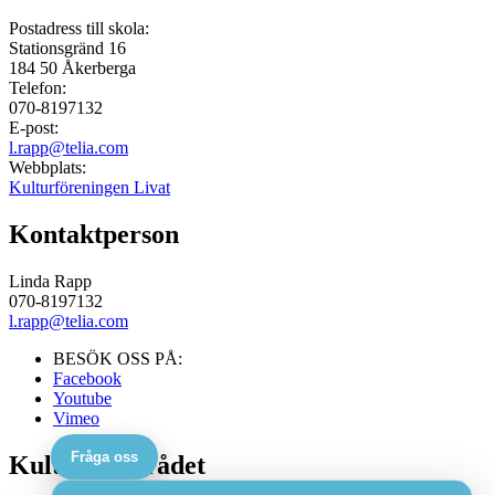
Postadress till skola:
Stationsgränd 16
184 50
Åkerberga
Telefon:
070-8197132
E-post:
l.rapp@telia.com
Webbplats:
Kulturföreningen Livat
Kontaktperson
Linda Rapp
070-8197132
l.rapp@telia.com
BESÖK OSS PÅ:
Facebook
Youtube
Vimeo
Fråga oss
Kulturskolerådet