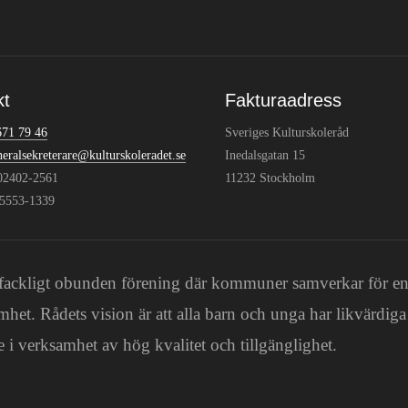
kt
Fakturaadress
671 79 46
Sveriges Kulturskoleråd
neralsekreterare@kulturskoleradet.se
Inedalsgatan 15
802402-2561
11232 Stockholm
:5553-1339
och fackligt obunden förening där kommuner samverkar för e
mhet. Rådets vision är att alla barn och unga har likvärdiga
 i verksamhet av hög kvalitet och tillgänglighet.