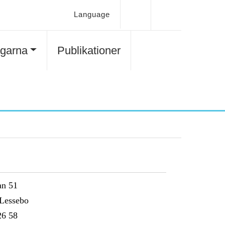
Language
agarna
Publikationer
an 51
Lessebo
26 58