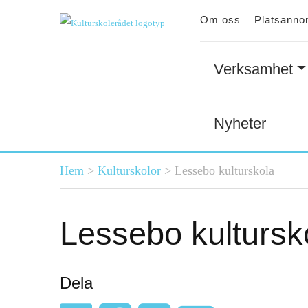
Om oss
Platsanno
Verksamhet
Nyheter
Du är här
Hem
>
Kulturskolor
>
Lessebo kulturskola
Lessebo kultursk
Dela