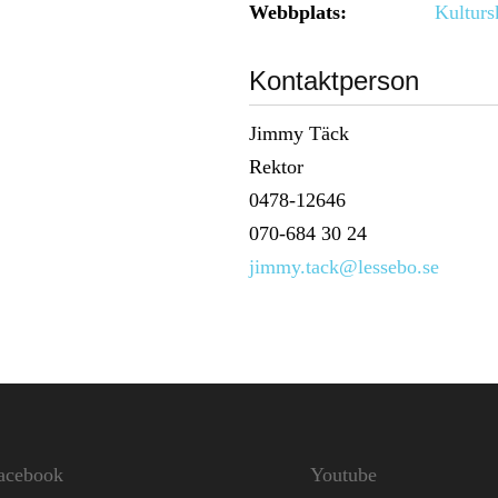
Webbplats:
Kulturs
Kontaktperson
Jimmy Täck
Rektor
0478-12646
070-684 30 24
jimmy.tack@lessebo.se
acebook
Youtube