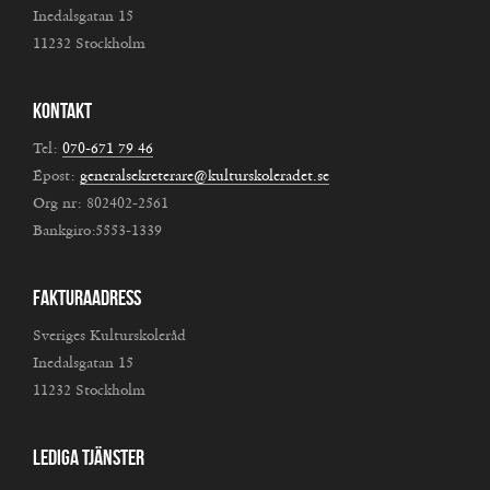
Inedalsgatan 15
11232 Stockholm
Kontakt
Tel:
070-671 79 46
Epost:
generalsekreterare@kulturskoleradet.se
Org nr: 802402-2561
Bankgiro:5553-1339
Fakturaadress
Sveriges Kulturskoleråd
Inedalsgatan 15
11232 Stockholm
Lediga tjänster