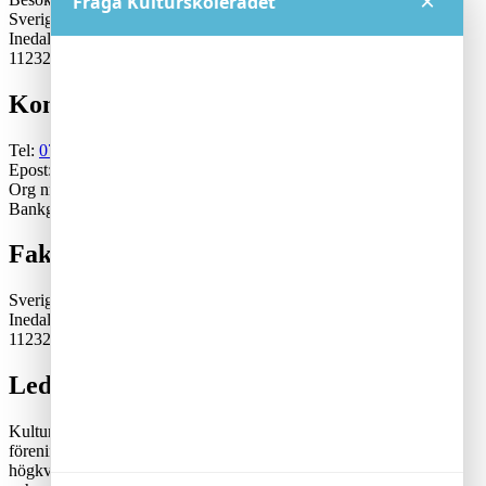
×
Fråga Kulturskolerådet
Sveriges Kulturskoleråd
Inedalsgatan 15
11232 Stockholm
Kontakt
Tel:
070-671 79 46
Epost:
generalsekreterare@kulturskoleradet.se
Org nr: 802402-2561
Bankgiro:5553-1339
Fakturaadress
Sveriges Kulturskoleråd
Inedalsgatan 15
11232 Stockholm
Lediga tjänster
Kulturskolerådet är en ideell, partipolitiskt och fackligt obunden
förening där kommuner samverkar för en tillgänglig och
högkvalitativ kulturskoleverksamhet. Rådets vision är att alla barn