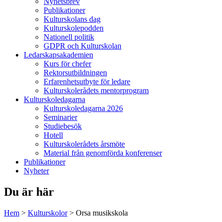
Nyhetsbrev
Publikationer
Kulturskolans dag
Kulturskolepodden
Nationell politik
GDPR och Kulturskolan
Ledarskapsakademien
Kurs för chefer
Rektorsutbildningen
Erfarenhetsutbyte för ledare
Kulturskolerådets mentorprogram
Kulturskoledagarna
Kulturskoledagarna 2026
Seminarier
Studiebesök
Hotell
Kulturskolerådets årsmöte
Material från genomförda konferenser
Publikationer
Nyheter
Du är här
Hem
>
Kulturskolor
>
Orsa musikskola