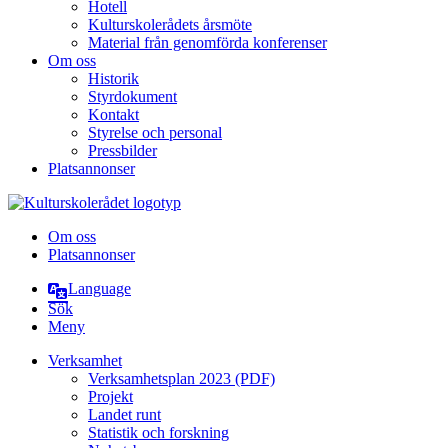
Hotell
Kulturskolerådets årsmöte
Material från genomförda konferenser
Om oss
Historik
Styrdokument
Kontakt
Styrelse och personal
Pressbilder
Platsannonser
Hoppa till innehållet
Om oss
Platsannonser
Language
Sök
Meny
Verksamhet
Verksamhetsplan 2023 (PDF)
Projekt
Landet runt
Statistik och forskning