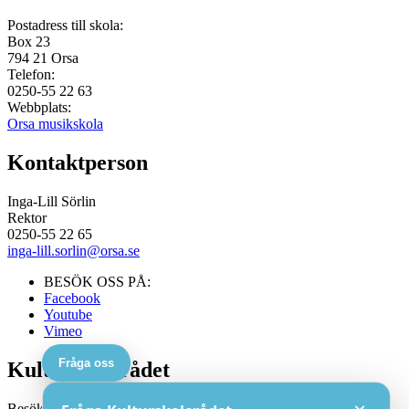
Postadress till skola:
Box 23
794 21
Orsa
Telefon:
0250-55 22 63
Webbplats:
Orsa musikskola
Kontaktperson
Inga-Lill Sörlin
Rektor
0250-55 22 65
inga-lill.sorlin@orsa.se
BESÖK OSS PÅ:
Facebook
Youtube
Vimeo
Fråga oss
Kulturskolerådet
Besöksadress: