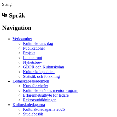
Stäng
Språk
Navigation
Verksamhet
Kulturskolans dag
Publikationer
Projekt
Landet runt
Nyhetsbrev
GDPR och Kulturskolan
Kulturskolepodden
Statistik och forskning
Ledarskapsakademien
Kurs för chefer
Kulturskolerådets mentorprogram
Erfarenhetsutbyte för ledare
Rektorsutbildningen
Kulturskoledagarna
Kulturskoledagarna 2026
Studiebesök