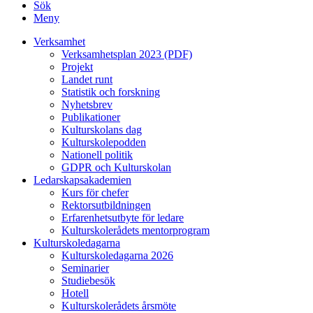
Sök
Meny
Verksamhet
Verksamhetsplan 2023 (PDF)
Projekt
Landet runt
Statistik och forskning
Nyhetsbrev
Publikationer
Kulturskolans dag
Kulturskolepodden
Nationell politik
GDPR och Kulturskolan
Ledarskapsakademien
Kurs för chefer
Rektorsutbildningen
Erfarenhetsutbyte för ledare
Kulturskolerådets mentorprogram
Kulturskoledagarna
Kulturskoledagarna 2026
Seminarier
Studiebesök
Hotell
Kulturskolerådets årsmöte