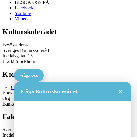
BESÖK OSS PÅ:
Facebook
Youtube
Vimeo
Kulturskolerådet
Besöksadress:
Sveriges Kulturskoleråd
Inedalsgatan 15
11232 Stockholm
Kontakt
Fråga oss
Tel:
070-671 79 46
×
Fråga Kulturskolerådet
Epost:
generalsekreterare@kulturskoleradet.se
Org nr: 802402-2561
Bankgiro:5553-1339
Fakturaadress
Sveriges Kulturskoleråd
Inedalsgatan 15