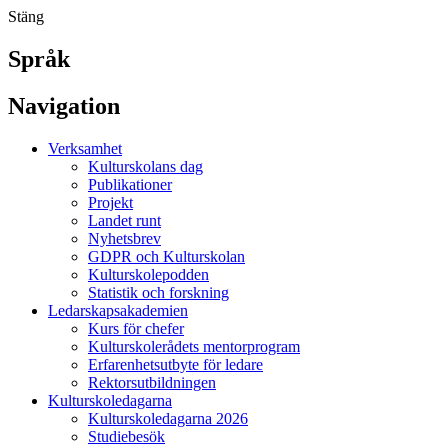
Stäng
Språk
Navigation
Verksamhet
Kulturskolans dag
Publikationer
Projekt
Landet runt
Nyhetsbrev
GDPR och Kulturskolan
Kulturskolepodden
Statistik och forskning
Ledarskapsakademien
Kurs för chefer
Kulturskolerådets mentorprogram
Erfarenhetsutbyte för ledare
Rektorsutbildningen
Kulturskoledagarna
Kulturskoledagarna 2026
Studiebesök