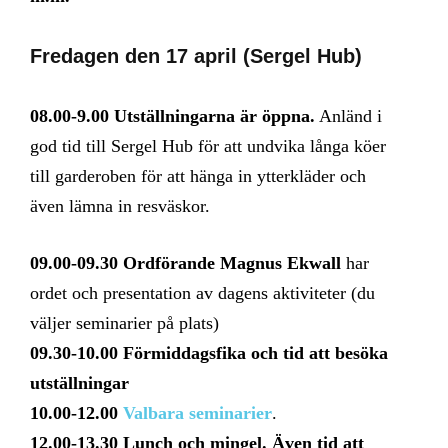
Fredagen den 17 april (Sergel Hub)
08.00-9.00 Utställningarna är öppna.
Anländ i
god tid till Sergel Hub för att undvika långa köer
till garderoben för att hänga in ytterkläder och
även lämna in resväskor.
09.00-09.30 Ordförande Magnus Ekwall
har
ordet och presentation av dagens aktiviteter (du
väljer seminarier på plats)
09.30-10.00 Förmiddagsfika och
tid att besöka
utställningar
10.00-12.00
Valbara seminarier
.
12.00-13.30 Lunch och mingel. Även tid att