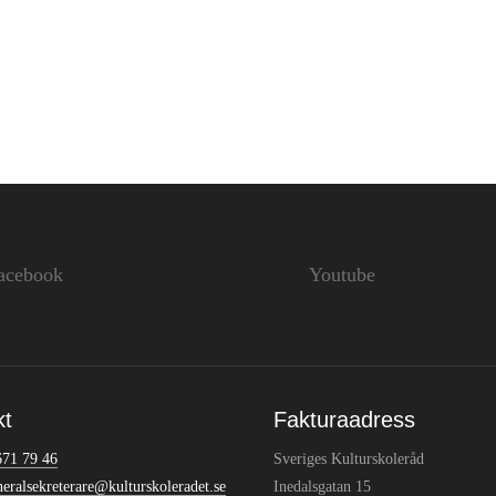
acebook
Youtube
kt
Fakturaadress
671 79 46
Sveriges Kulturskoleråd
neralsekreterare@kulturskoleradet.se
Inedalsgatan 15