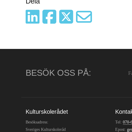
Dela
BESÖK OSS PÅ:
F
Kulturskolerådet
Konta
Besöksadress:
Tel:
070-
Sveriges Kulturskoleråd
Epost:
ge