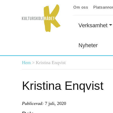
Om oss
Platsanno
Verksamhet
Nyheter
Du är här
Hem
>
Kristina Enqvist
Kristina Enqvist
Publicerad:
7 juli, 2020