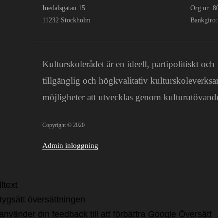
Inedalsgatan 15
Org nr: 
11232 Stockholm
Bankgiro
Kulturskolerådet är en ideell, partipolitiskt 
tillgänglig och högkvalitativ kulturskoleverksa
möjligheter att utvecklas genom kulturutövande
Copyright © 2020
Admin inloggning
ltext
tygsätt översättningen
 använder din feedback till att förbättra Google Översätt