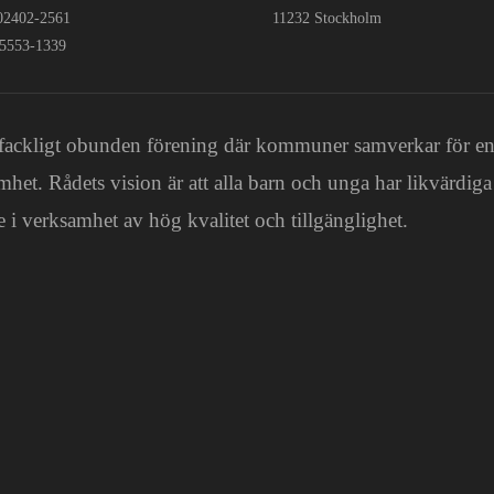
802402-2561
11232 Stockholm
:5553-1339
och fackligt obunden förening där kommuner samverkar för e
mhet. Rådets vision är att alla barn och unga har likvärdiga
 i verksamhet av hög kvalitet och tillgänglighet.