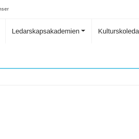
nser
Ledarskapsakademien
Kulturskoled