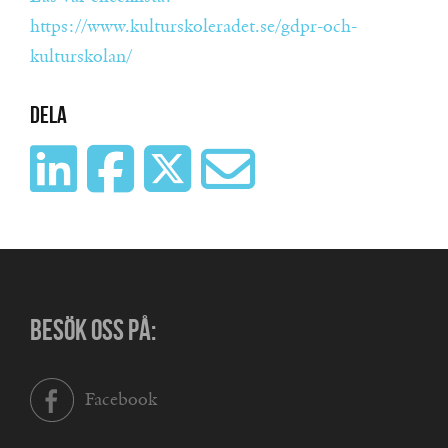
https://www.kulturskoleradet.se/gdpr-och-
kulturskolan/
Dela
BESÖK OSS PÅ:
Facebook