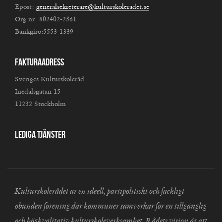
Epost:
generalsekreterare@kulturskoleradet.se
Org nr: 802402-2561
Bankgiro:5553-1339
Fakturaadress
Sveriges Kulturskoleråd
Inedalsgatan 15
11232 Stockholm
Lediga tjänster
Kulturskolerådet är en ideell, partipolitiskt och fackligt
obunden förening där kommuner samverkar för en tillgänglig
och högkvalitativ kulturskoleverksamhet. Rådets vision är att