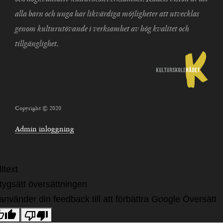
alla barn och unga har likvärdiga möjligheter att utvecklas
genom kulturutövande i verksamhet av hög kvalitet och
tillgänglighet.
Copyright © 2020
Admin inloggning
ltext
tygsätt översättningen
 använder din feedback till att förbättra Google Översätt