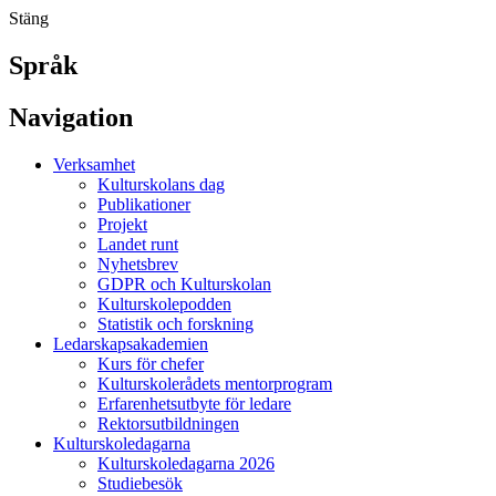
Stäng
Språk
Navigation
Verksamhet
Kulturskolans dag
Publikationer
Projekt
Landet runt
Nyhetsbrev
GDPR och Kulturskolan
Kulturskolepodden
Statistik och forskning
Ledarskapsakademien
Kurs för chefer
Kulturskolerådets mentorprogram
Erfarenhetsutbyte för ledare
Rektorsutbildningen
Kulturskoledagarna
Kulturskoledagarna 2026
Studiebesök