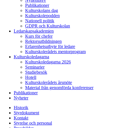
Nyhetsbrev
Publikationer
Kulturskolans dag
Kulturskolepodden
Nationell politik
GDPR och Kulturskolan
Ledarskapsakademien
Kurs för chefer
Rektorsutbildningen
Erfarenhetsutbyte för ledare
Kulturskolerådets mentorprogram
Kulturskoledagarna
Kulturskoledagarna 2026
Seminarier
Studiebesök
Hotell
Kulturskolerådets årsmöte
Material från genomförda konferenser
Publikationer
Nyheter
Historik
Styrdokument
Kontakt
Styrelse och personal