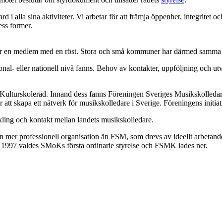
rd i alla sina aktiviteter. Vi arbetar för att främja öppenhet, integrite
ess former.
tgör en medlem med en röst. Stora och små kommuner har därmed samma 
nal- eller nationell nivå fanns. Behov av kontakter, uppföljning och utv
s Kulturskoleråd. Innand dess fanns Föreningen Sveriges Musikskoll
att skapa ett nätverk för musikskolledare i Sverige. Föreningens initiat
ing och kontakt mellan landets musikskolledare.
er professionell organisation än FSM, som drevs av ideellt arbetande 
997 valdes SMoKs första ordinarie styrelse och FSMK lades ner.