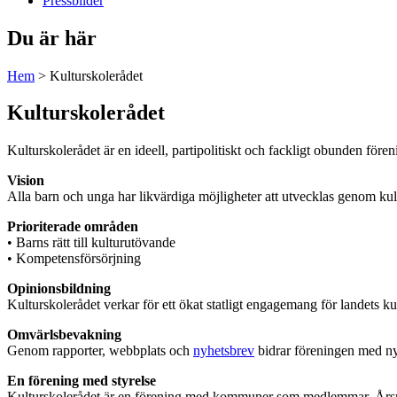
Pressbilder
Du är här
Hem
>
Kulturskolerådet
Kulturskolerådet
Kulturskolerådet är en ideell, partipolitiskt och fackligt obunden fö
Vision
Alla barn och unga har likvärdiga möjligheter att utvecklas genom kul
Prioriterade områden
• Barns rätt till kulturutövande
• Kompetensförsörjning
Opinionsbildning
Kulturskolerådet verkar för ett ökat statligt engagemang för landets
Omvärlsbevakning
Genom rapporter, webbplats och
nyhetsbrev
bidrar föreningen med ny
En förening med styrelse
Kulturskolerådet är en förening med kommuner som medlemmar. Årsmöt