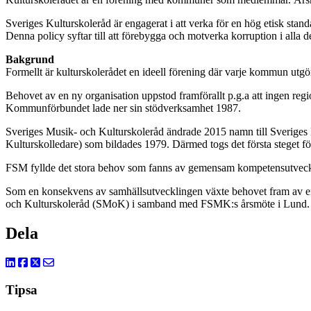
Sveriges Kulturskoleråd är engagerat i att verka för en hög etisk standa
Denna policy syftar till att förebygga och motverka korruption i alla d
Bakgrund
Formellt är kulturskolerådet en ideell förening där varje kommun u
Behovet av en ny organisation uppstod framförallt p.g.a att ingen regio
Kommunförbundet lade ner sin stödverksamhet 1987.
Sveriges Musik- och Kulturskoleråd ändrade 2015 namn till Sverige
Kulturskolledare) som bildades 1979. Därmed togs det första steget för 
FSM fyllde det stora behov som fanns av gemensam kompetensutveckl
Som en konsekvens av samhällsutvecklingen växte behovet fram av en m
och Kulturskoleråd (SMoK) i samband med FSMK:s årsmöte i Lund. 1
Dela
Tipsa