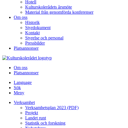
Hotell
Kulturskolerådets årsmöte
Material från genomförda konferenser
Om oss
Historik
Styrdokument
Kontakt
Styrelse och personal
Pressbilder
Platsannonser
Hoppa till innehållet
Om oss
Platsannonser
Language
Sök
Meny
Verksamhet
Verksamhetsplan 2023 (PDF)
Projekt
Landet runt
Statistik och forskning