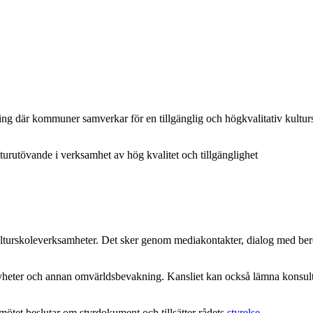
rening där kommuner samverkar för en tillgänglig och högkvalitativ kultu
turutövande i verksamhet av hög kvalitet och tillgänglighet
 kulturskoleverksamheter. Det sker genom mediakontakter, dialog med be
heter och annan omvärldsbevakning. Kansliet kan också lämna konsulta
et beslutar om styrdokument och tillsätter rådets
styrelse
.