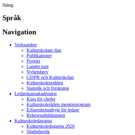
Stäng
Språk
Navigation
Verksamhet
Kulturskolans dag
Publikationer
Projekt
Landet runt
Nyhetsbrev
GDPR och Kulturskolan
Kulturskolepodden
Statistik och forskning
Ledarskapsakademien
Kurs för chefer
Kulturskolerådets mentorprogram
Erfarenhetsutbyte för ledare
Rektorsutbildningen
Kulturskoledagarna
Kulturskoledagarna 2026
Studiebesök