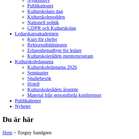
Nyhetsbrev
Publikationer
Kulturskolans dag
Kulturskolepodden
Nationell politik
GDPR och Kulturskolan
Ledarskapsakademien
Kurs för chefer
Rektorsutbildningen
Erfarenhetsutbyte för ledare
Kulturskolerådets mentorprogram
Kulturskoledagarna
Kulturskoledagarna 2026
Seminarier
Studiebesök
Hotell
Kulturskolerådets årsmöte
Material från genomförda konferenser
Publikationer
Nyheter
Du är här
Hem
>
Torgny Sandgren