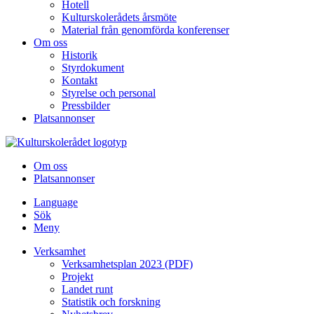
Hotell
Kulturskolerådets årsmöte
Material från genomförda konferenser
Om oss
Historik
Styrdokument
Kontakt
Styrelse och personal
Pressbilder
Platsannonser
Hoppa till innehållet
Om oss
Platsannonser
Language
Sök
Meny
Verksamhet
Verksamhetsplan 2023 (PDF)
Projekt
Landet runt
Statistik och forskning