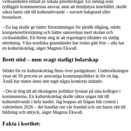
verksamheten enbart av lokala prioriteringar. En ramlag som
tydliggör kommunernas ansvar, utan att detaljstyra innehållet, skulle
säkra barns rätt till kulturutövande – oavsett bakgrund eller
bostadsort.
– En lag skulle ge bättre förutsättningar för jämlik tillgång, stärkt
kompetensförsörjning och bättre samverkan med skolan och
civilsamhället. Ett första steg är att regeringen tillsätter en statlig
utredning. Våra nordiska grannländer har redan gått före – alla har
en kulturskolelag, säger Magnus Ekwall.
Brett stöd – men svagt statligt ledarskap
Stödet för en kulturskolelag finns över partigränser. Undersökningen
visar att 59 procent av ansvariga kommunpolitiker är för en lag.
Ändå har staten ännu inte tagit några konkreta initiativ.
– Det är hög tid att riksdagens politiker lyssnar på sina kollegor i
kommunerna. En kulturskolelag skulle säkra ungas rätt till
kulturutövande i hela landet. Jag hoppas att frågan blir central i
valrörelsen 2026 – det handlar om vår framtid och om barns rätt till
bildning och uttryck, säger Magnus Ekwall.
Fakta i korthet: