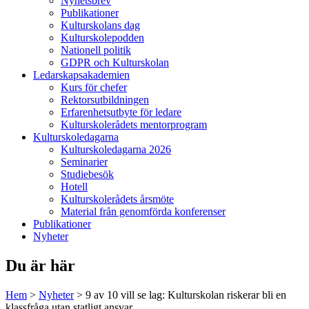
Nyhetsbrev
Publikationer
Kulturskolans dag
Kulturskolepodden
Nationell politik
GDPR och Kulturskolan
Ledarskapsakademien
Kurs för chefer
Rektorsutbildningen
Erfarenhetsutbyte för ledare
Kulturskolerådets mentorprogram
Kulturskoledagarna
Kulturskoledagarna 2026
Seminarier
Studiebesök
Hotell
Kulturskolerådets årsmöte
Material från genomförda konferenser
Publikationer
Nyheter
Du är här
Hem
>
Nyheter
>
9 av 10 vill se lag: Kulturskolan riskerar bli en
klassfråga utan statligt ansvar