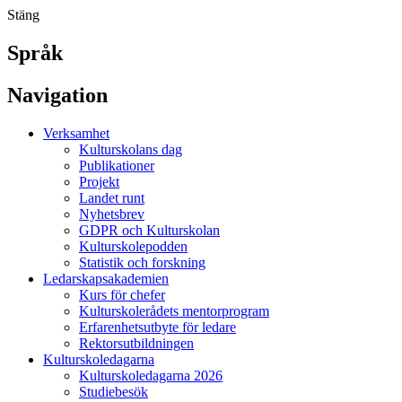
Stäng
Språk
Navigation
Verksamhet
Kulturskolans dag
Publikationer
Projekt
Landet runt
Nyhetsbrev
GDPR och Kulturskolan
Kulturskolepodden
Statistik och forskning
Ledarskapsakademien
Kurs för chefer
Kulturskolerådets mentorprogram
Erfarenhetsutbyte för ledare
Rektorsutbildningen
Kulturskoledagarna
Kulturskoledagarna 2026
Studiebesök