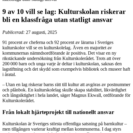
9 av 10 vill se lag: Kulturskolan riskerar
bli en klassfråga utan statligt ansvar
Publicerad:
27 augusti, 2025
91 procent av cheferna och 92 procent av lärarna i Sveriges
kulturskolor vill se en kulturskolelag. Även en majoritet av
kommunernas nämndsordförande är positiva. Det visar en ny
rikstäckande undersökning från Kulturskolerådet. Trots att över
200 000 barn och unga varje år deltar i kulturskolan, saknas den
lagstiftning och det skydd som exempelvis bibliotek och museer haft
i åratal.
– Utan en lag riskerar barns rätt till kultur att avgöras av postnummer
och plånbok. En kulturskolelag skulle skapa stabilitet, likvärdighet
och långsiktighet i hela landet, säger Magnus Ekwall, ordförande för
Kulturskolerådet.
Från lokalt hjärteprojekt till nationellt ansvar
Kulturskolan är Sveriges största offentliga satsning på barnkultur –
men tillgången varierar kraftigt mellan kommunerna. I dag styrs