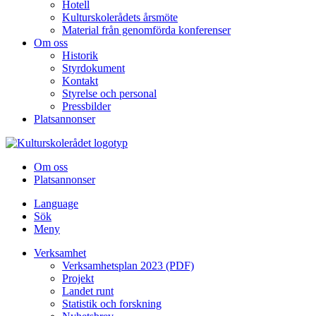
Hotell
Kulturskolerådets årsmöte
Material från genomförda konferenser
Om oss
Historik
Styrdokument
Kontakt
Styrelse och personal
Pressbilder
Platsannonser
Hoppa till innehållet
Om oss
Platsannonser
Language
Sök
Meny
Verksamhet
Verksamhetsplan 2023 (PDF)
Projekt
Landet runt
Statistik och forskning