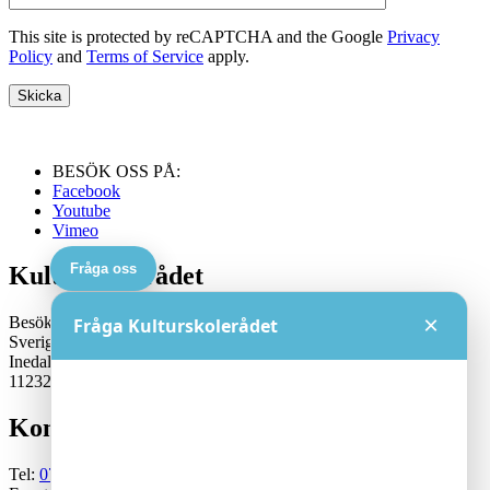
This site is protected by reCAPTCHA and the Google
Privacy
Policy
and
Terms of Service
apply.
BESÖK OSS PÅ:
Facebook
Youtube
Vimeo
Fråga oss
Kulturskolerådet
×
Besöksadress:
Fråga Kulturskolerådet
Sveriges Kulturskoleråd
Inedalsgatan 15
11232 Stockholm
Kontakt
Tel:
070-671 79 46