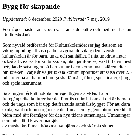
Bygg för skapande
Uppdaterad:
6 december, 2020
Publicerad:
7 maj, 2019
Förmågor måste tränas, och var tränas de bättre och med mer lust än
i kulturskolan?
Som nyvald ordförande för Kulturskolerådet ser jag det som ett
viktigt uppdrag att visa på hur avgörande viktig den svenska
kulturskolan är för barn, unga och samhället. I mitt uppdrag ingår
också att visa varför kulturskolan, utan jämförelse, växt till den mest
betydande satsningen på barnkultur i den kommunala sfären efter
biblioteken. Varje år väljer lokala kommunpolitiker att satsa över 2,5
miljarder på att barn och unga ska få måla, filma, spela teater, sjunga
och spela instrument.
Satsningen på kulturskolan är egentligen självklar. I alla
framgångsrika kulturer har det funnits en insikt om att det är barnen
och de unga som bär upp det framtida samhällsbygget. För att klara
skola, vård och omsorg måste det finnas en ny generation beredd att
bidra med rätt förmågor för den nya tidens utmaningar. Utmaningar
som inte alltid kräver mängder
av muskelkraft men högkreativa hjärnor och skärpta sinnen.