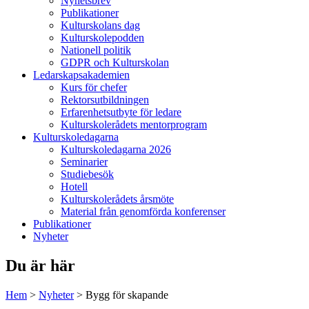
Nyhetsbrev
Publikationer
Kulturskolans dag
Kulturskolepodden
Nationell politik
GDPR och Kulturskolan
Ledarskapsakademien
Kurs för chefer
Rektorsutbildningen
Erfarenhetsutbyte för ledare
Kulturskolerådets mentorprogram
Kulturskoledagarna
Kulturskoledagarna 2026
Seminarier
Studiebesök
Hotell
Kulturskolerådets årsmöte
Material från genomförda konferenser
Publikationer
Nyheter
Du är här
Hem
>
Nyheter
>
Bygg för skapande