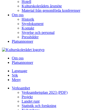
Hotell
Kulturskolerådets årsmöte
Material från genomförda konferenser
Om oss
Historik
Styrdokument
Kontakt
Styrelse och personal
Pressbilder
Platsannonser
Hoppa till innehållet
Om oss
Platsannonser
Language
Sök
Meny
Verksamhet
Verksamhetsplan 2023 (PDF)
Projekt
Landet runt
Statistik och forskning