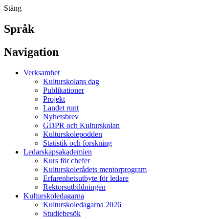
Stäng
Språk
Navigation
Verksamhet
Kulturskolans dag
Publikationer
Projekt
Landet runt
Nyhetsbrev
GDPR och Kulturskolan
Kulturskolepodden
Statistik och forskning
Ledarskapsakademien
Kurs för chefer
Kulturskolerådets mentorprogram
Erfarenhetsutbyte för ledare
Rektorsutbildningen
Kulturskoledagarna
Kulturskoledagarna 2026
Studiebesök