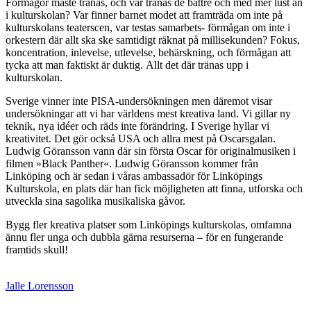
Förmågor måste tränas, och var tränas de bättre och med mer lust än
i kulturskolan? Var finner barnet modet att framträda om inte på
kulturskolans teaterscen, var testas samarbets- förmågan om inte i
orkestern där allt ska ske samtidigt räknat på millisekunden? Fokus,
koncentration, inlevelse, utlevelse, behärskning, och förmågan att
tycka att man faktiskt är duktig. Allt det där tränas upp i
kulturskolan.
Sverige vinner inte PISA-undersökningen men däremot visar
undersökningar att vi har världens mest kreativa land. Vi gillar ny
teknik, nya idéer och räds inte förändring. I Sverige hyllar vi
kreativitet. Det gör också USA och allra mest på Oscarsgalan.
Ludwig Göransson vann där sin första Oscar för originalmusiken i
filmen »Black Panther«. Ludwig Göransson kommer från
Linköping och är sedan i våras ambassadör för Linköpings
Kulturskola, en plats där han fick möjligheten att finna, utforska och
utveckla sina sagolika musikaliska gåvor.
Bygg fler kreativa platser som Linköpings kulturskolas, omfamna
ännu fler unga och dubbla gärna resurserna – för en fungerande
framtids skull!
Jalle Lorensson