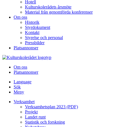
Hotell
Kulturskolerådets årsmöte
Material från genomförda konferenser
Om oss
Historik
Styrdokument
Kontakt
Styrelse och personal
Pressbilder
Platsannonser
Hoppa till innehållet
Om oss
Platsannonser
Language
Sök
Meny
Verksamhet
Verksamhetsplan 2023 (PDF)
Projekt
Landet runt
Statistik och forskning