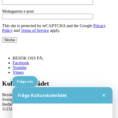
Mottagarens e-post
This site is protected by reCAPTCHA and the Google
Privacy
Policy
and
Terms of Service
apply.
BESÖK OSS PÅ:
Facebook
Youtube
Vimeo
Fråga oss
Kulturskolerådet
×
Besöksadress:
Fråga Kulturskolerådet
Sveriges Kulturskoleråd
Inedalsgatan 15
11232 Stockholm