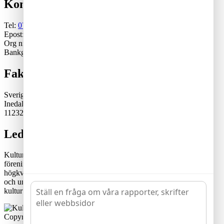
Kontakt
Tel:
070-671 79 46
Epost:
generalsekreterare@kulturskoleradet.se
Org nr: 802402-2561
Bankgiro:5553-1339
Fakturaadress
Sveriges Kulturskoleråd
Inedalsgatan 15
11232 Stockholm
Lediga tjänster
Kulturskolerådet är en ideell, partipolitiskt och fackligt obunden
förening där kommuner samverkar för en tillgänglig och
högkvalitativ kulturskoleverksamhet. Rådets vision är att alla barn
och unga har likvärdiga möjligheter att utvecklas genom
kulturutövande i verksamhet av hög kvalitet och tillgänglighet.
Copyright © 2020