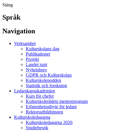
Stäng
Språk
Navigation
Verksamhet
Kulturskolans dag
Publikationer
Projekt
Landet runt
Nyhetsbrev
GDPR och Kulturskolan
Kulturskolepodden
Statistik och forskning
Ledarskapsakademien
Kurs för chefer
Kulturskolerådets mentorprogram
Erfarenhetsutbyte för ledare
Rektorsutbildningen
Kulturskoledagarna
Kulturskoledagarna 2026
Studiebesök