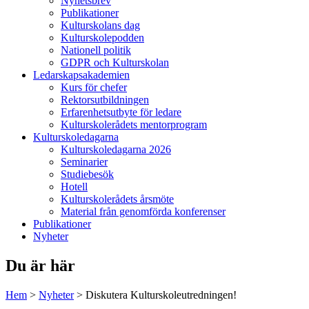
Nyhetsbrev
Publikationer
Kulturskolans dag
Kulturskolepodden
Nationell politik
GDPR och Kulturskolan
Ledarskapsakademien
Kurs för chefer
Rektorsutbildningen
Erfarenhetsutbyte för ledare
Kulturskolerådets mentorprogram
Kulturskoledagarna
Kulturskoledagarna 2026
Seminarier
Studiebesök
Hotell
Kulturskolerådets årsmöte
Material från genomförda konferenser
Publikationer
Nyheter
Du är här
Hem
>
Nyheter
>
Diskutera Kulturskoleutredningen!