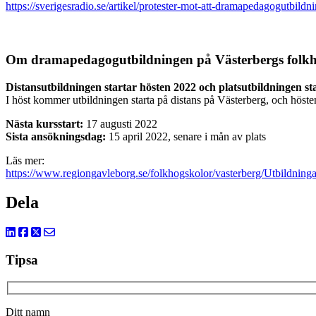
https://sverigesradio.se/artikel/protester-mot-att-dramapedagogutbildni
Om dramapedagogutbildningen på Västerbergs folkh
Distansutbildningen startar hösten 2022 och platsutbildningen st
I höst kommer utbildningen starta på distans på Västerberg, och hösten 
Nästa kursstart:
17 augusti 2022
Sista ansökningsdag:
15 april 2022, senare i mån av plats
Läs mer:
https://www.regiongavleborg.se/folkhogskolor/vasterberg/Utbildning
Dela
Tipsa
Ditt namn