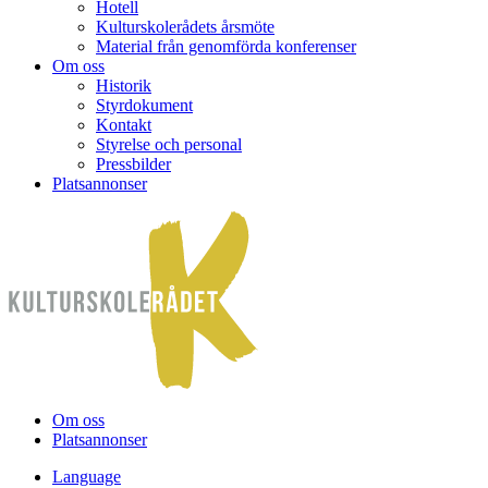
Hotell
Kulturskolerådets årsmöte
Material från genomförda konferenser
Om oss
Historik
Styrdokument
Kontakt
Styrelse och personal
Pressbilder
Platsannonser
Hoppa till innehållet
Om oss
Platsannonser
Language