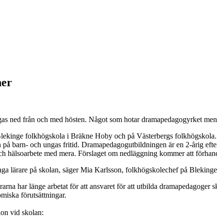
ner
gas ned från och med hösten. Något som hotar dramapedagogyrket menar
Blekinge folkhögskola i Bräkne Hoby och på Västerbergs folkhögskola. 
ch på barn- och ungas fritid. Dramapedagogutbildningen är en 2-årig eft
och hälsoarbete med mera. Förslaget om nedläggning kommer att förhand
ånga lärare på skolan, säger Mia Karlsson, folkhögskolechef på Blekinge
ärarna har länge arbetat för att ansvaret för att utbilda dramapedagoger sk
iska förutsättningar.
on vid skolan: