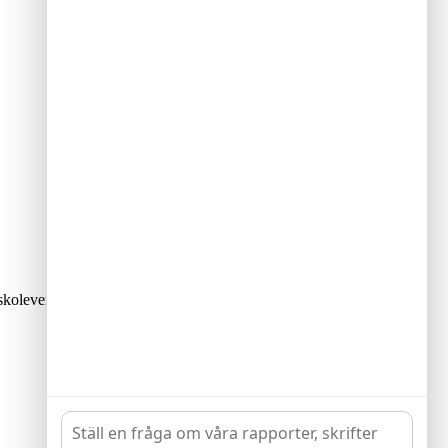
skoleverksamhet. Rådets vision är att alla barn och unga har