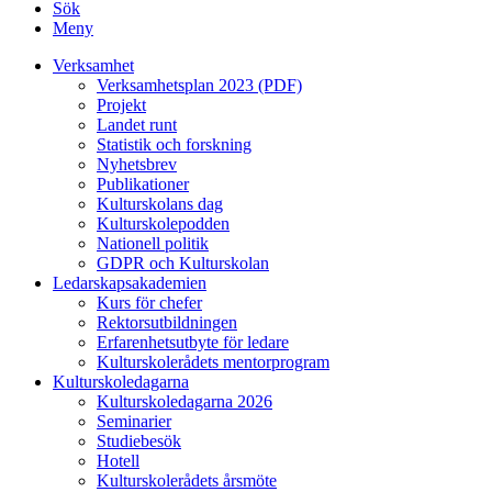
Sök
Meny
Verksamhet
Verksamhetsplan 2023 (PDF)
Projekt
Landet runt
Statistik och forskning
Nyhetsbrev
Publikationer
Kulturskolans dag
Kulturskolepodden
Nationell politik
GDPR och Kulturskolan
Ledarskapsakademien
Kurs för chefer
Rektorsutbildningen
Erfarenhetsutbyte för ledare
Kulturskolerådets mentorprogram
Kulturskoledagarna
Kulturskoledagarna 2026
Seminarier
Studiebesök
Hotell
Kulturskolerådets årsmöte