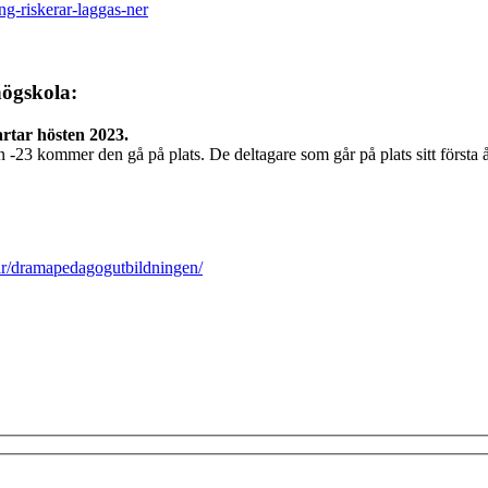
ng-riskerar-laggas-ner
ögskola:
artar hösten 2023.
-23 kommer den gå på plats. De deltagare som går på plats sitt första år n
ar/dramapedagogutbildningen/