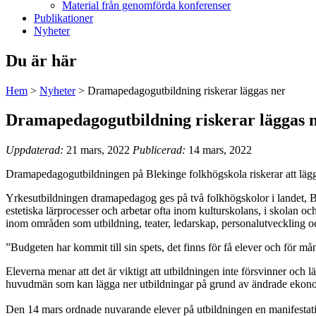
Material från genomförda konferenser
Publikationer
Nyheter
Du är här
Hem
>
Nyheter
>
Dramapedagogutbildning riskerar läggas ner
Dramapedagogutbildning riskerar läggas 
Uppdaterad:
21 mars, 2022
Publicerad:
14 mars, 2022
Dramapedagogutbildningen på Blekinge folkhögskola riskerar att läg
Yrkesutbildningen dramapedagog ges på två folkhögskolor i landet, 
estetiska lärprocesser och arbetar ofta inom kulturskolans, i skolan o
inom områden som utbildning, teater, ledarskap, personalutveckling 
”Budgeten har kommit till sin spets, det finns för få elever och för m
Eleverna menar att det är viktigt att utbildningen inte försvinner och l
huvudmän som kan lägga ner utbildningar på grund av ändrade ekonom
Den 14 mars ordnade nuvarande elever på utbildningen en manifestati