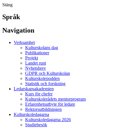
Stäng
Språk
Navigation
Verksamhet
Kulturskolans dag
Publikationer
Projekt
Landet runt
Nyhetsbrev
GDPR och Kulturskolan
Kulturskolepodden
Statistik och forskning
Ledarskapsakademien
Kurs för chefer
Kulturskolerådets mentorprogram
Erfarenhetsutbyte för ledare
Rektorsutbildningen
Kulturskoledagarna
Kulturskoledagarna 2026
Studiebesök