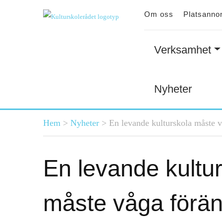
Om oss
Platsanno
Verksamhet
Nyheter
Du är här
Hem
>
Nyheter
>
En levande kulturskola måste v
En levande kultu
måste våga förä