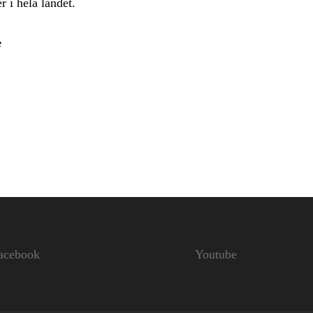
r i hela landet.
e
acebook
Youtube