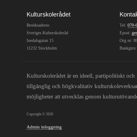
Kulturskolerådet
Konta
Besöksadress:
Tel:
070-
Sveriges Kulturskoleråd
Epost:
ge
Inedalsgatan 15
Org nr: 
11232 Stockholm
Bankgiro
Kulturskolerådet är en ideell, partipolitiskt 
tillgänglig och högkvalitativ kulturskoleverksa
möjligheter att utvecklas genom kulturutövande
Copyright © 2020
Admin inloggning