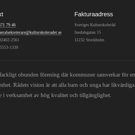
kt
Fakturaadress
671 79 46
Sveriges Kulturskoleråd
neralsekreterare@kulturskoleradet.se
Inedalsgatan 15
802402-2561
11232 Stockholm
:5553-1339
och fackligt obunden förening där kommuner samverkar för e
mhet. Rådets vision är att alla barn och unga har likvärdiga
 i verksamhet av hög kvalitet och tillgänglighet.