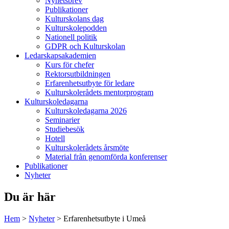
Nyhetsbrev
Publikationer
Kulturskolans dag
Kulturskolepodden
Nationell politik
GDPR och Kulturskolan
Ledarskapsakademien
Kurs för chefer
Rektorsutbildningen
Erfarenhetsutbyte för ledare
Kulturskolerådets mentorprogram
Kulturskoledagarna
Kulturskoledagarna 2026
Seminarier
Studiebesök
Hotell
Kulturskolerådets årsmöte
Material från genomförda konferenser
Publikationer
Nyheter
Du är här
Hem
>
Nyheter
>
Erfarenhetsutbyte i Umeå