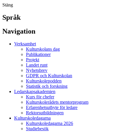
Stäng
Språk
Navigation
Verksamhet
Kulturskolans dag
Publikationer
Projekt
Landet runt
Nyhetsbrev
GDPR och Kulturskolan
Kulturskolepodden
Statistik och forskning
Ledarskapsakademien
Kurs för chefer
Kulturskolerådets mentorprogram
Erfarenhetsutbyte för ledare
Rektorsutbildningen
Kulturskoledagarna
Kulturskoledagarna 2026
Studiebesök