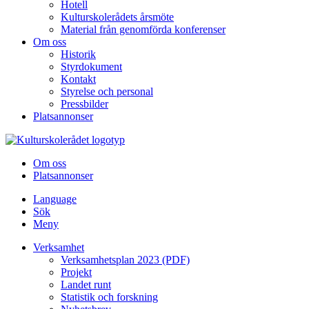
Hotell
Kulturskolerådets årsmöte
Material från genomförda konferenser
Om oss
Historik
Styrdokument
Kontakt
Styrelse och personal
Pressbilder
Platsannonser
Hoppa till innehållet
Om oss
Platsannonser
Language
Sök
Meny
Verksamhet
Verksamhetsplan 2023 (PDF)
Projekt
Landet runt
Statistik och forskning