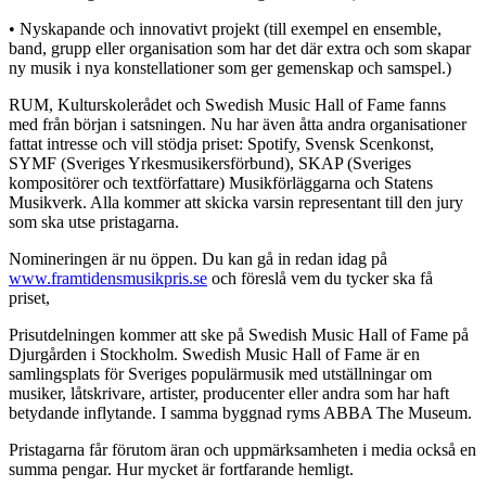
• Nyskapande och innovativt projekt (till exempel en ensemble,
band, grupp eller organisation som har det där extra och som skapar
ny musik i nya konstellationer som ger gemenskap och samspel.)
RUM, Kulturskolerådet och Swedish Music Hall of Fame fanns
med från början i satsningen. Nu har även åtta andra organisationer
fattat intresse och vill stödja priset: Spotify, Svensk Scenkonst,
SYMF (Sveriges Yrkesmusikersförbund), SKAP (Sveriges
kompositörer och textförfattare) Musikförläggarna och Statens
Musikverk. Alla kommer att skicka varsin representant till den jury
som ska utse pristagarna.
Nomineringen är nu öppen. Du kan gå in redan idag på
www.framtidensmusikpris.se
och föreslå vem du tycker ska få
priset,
Prisutdelningen kommer att ske på Swedish Music Hall of Fame på
Djurgården i Stockholm. Swedish Music Hall of Fame är en
samlingsplats för Sveriges populärmusik med utställningar om
musiker, låtskrivare, artister, producenter eller andra som har haft
betydande inflytande. I samma byggnad ryms ABBA The Museum.
Pristagarna får förutom äran och uppmärksamheten i media också en
summa pengar. Hur mycket är fortfarande hemligt.