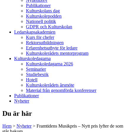
Nyhetsbrev
Publikationer
Kulturskolans dag
Kulturskolepodden
Nationell politik
GDPR och Kulturskolan
Ledarskapsakademien
Kurs för chefer
Rektorsutbildningen
Erfarenhetsutbyte för ledare
Kulturskolerådets mentorprogram
Kulturskoledagarna
Kulturskoledagarna 2026
Seminarier
Studiebesök
Hotell
Kulturskolerådets årsmöte
Material från genomförda konferenser
Publikationer
Nyheter
Du är här
Hem
>
Nyheter
>
Framtidens Musikpris – Nytt pris lyfter de som
står bakom