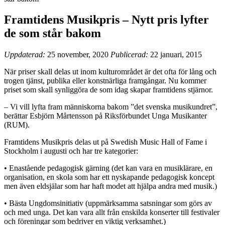
Framtidens Musikpris – Nytt pris lyfter
de som står bakom
Uppdaterad:
25 november, 2020
Publicerad:
22 januari, 2015
När priser skall delas ut inom kulturområdet är det ofta för lång och
trogen tjänst, publika eller konstnärliga framgångar. Nu kommer
priset som skall synliggöra de som idag skapar framtidens stjärnor.
– Vi vill lyfta fram människorna bakom ”det svenska musikundret”,
berättar Esbjörn Mårtensson på Riksförbundet Unga Musikanter
(RUM).
Framtidens Musikpris delas ut på Swedish Music Hall of Fame i
Stockholm i augusti och har tre kategorier:
• Enastående pedagogisk gärning (det kan vara en musiklärare, en
organisation, en skola som har ett nyskapande pedagogisk koncept
men även eldsjälar som har haft modet att hjälpa andra med musik.)
• Bästa Ungdomsinitiativ (uppmärksamma satsningar som görs av
och med unga. Det kan vara allt från enskilda konserter till festivaler
och föreningar som bedriver en viktig verksamhet.)