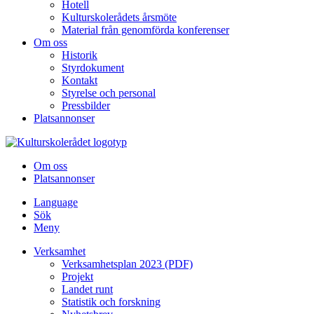
Hotell
Kulturskolerådets årsmöte
Material från genomförda konferenser
Om oss
Historik
Styrdokument
Kontakt
Styrelse och personal
Pressbilder
Platsannonser
Hoppa till innehållet
Om oss
Platsannonser
Language
Sök
Meny
Verksamhet
Verksamhetsplan 2023 (PDF)
Projekt
Landet runt
Statistik och forskning