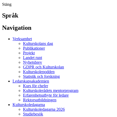
Stäng
Språk
Navigation
Verksamhet
Kulturskolans dag
Publikationer
Projekt
Landet runt
Nyhetsbrev
GDPR och Kulturskolan
Kulturskolepodden
Statistik och forskning
Ledarskapsakademien
Kurs för chefer
Kulturskolerådets mentorprogram
Erfarenhetsutbyte för ledare
Rektorsutbildningen
Kulturskoledagarna
Kulturskoledagarna 2026
Studiebesök