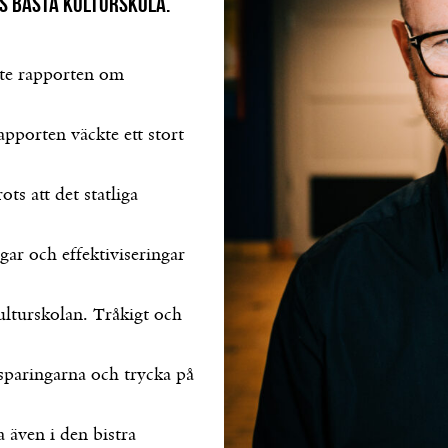
s bästa kulturskola.
pte rapporten om
apporten väckte ett stort
ts att det statliga
ar och effektiviseringar
ulturskolan. Tråkigt och
esparingarna och trycka på
a även i den bistra