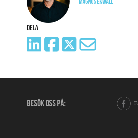
Magnus Ekwall
Dela
BESÖK OSS PÅ:
F