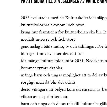
på att bidra till utvecklingen av varje
barn
2023 avslutades med att Kulturskolerådet släp
kulturskolornas ekonomi och oron
kring hur framtiden för kulturskolan ska bli. R
medialt intresse och fick stort
genomslag i både radio, tv och tidningar. För tro
bidraget finns kvar ser det tufft ut
för många kulturskolor inför 2024. Nedskärning
kommer tyvärr drabba
många barn och ungas möjlighet att ta del av k
sorgligt men då blir det också
desto viktigare att belysa konsekvenserna av b
vikten av att prioritera att
barn och unga och deras rätt till kultur ska gäll