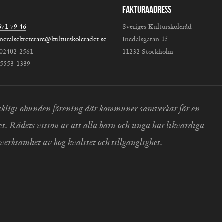
Fakturaadress
671 79 46
Sveriges Kulturskoleråd
neralsekreterare@kulturskoleradet.se
Inedalsgatan 15
802402-2561
11232 Stockholm
:5553-1339
 fackligt obunden förening där kommuner samverkar för en
et. Rådets vision är att alla barn och unga har likvärdiga
verksamhet av hög kvalitet och tillgänglighet.