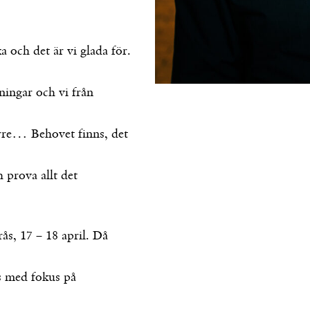
a och det är vi glada för.
ningar och vi från
örre… Behovet finns, det
 prova allt det
ås, 17 – 18 april. Då
as med fokus på