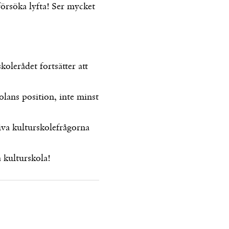
försöka lyfta! Ser mycket
olerådet fortsätter att
kolans position, inte minst
iva kulturskolefrågorna
a kulturskola!