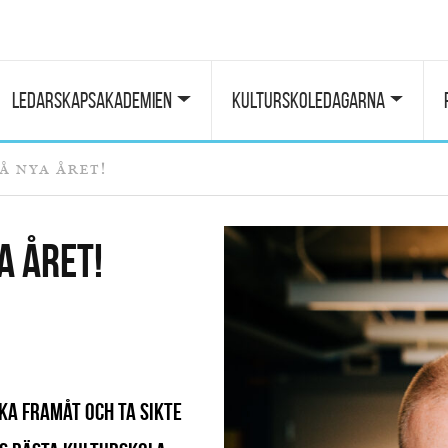
Ledarskapsakademien
Kulturskoledagarna
å nya året!
a året!
ka framåt och ta sikte