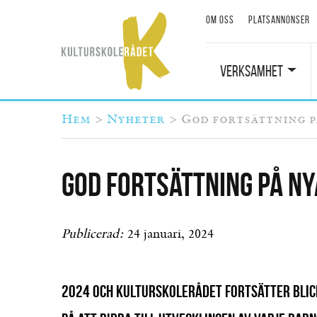
Om oss
Platsannonser
Verksamhet
Du är här
Hem
>
Nyheter
>
God fortsättning p
God fortsättning på ny
Publicerad:
24 januari, 2024
2024 och Kulturskolerådet fortsätter blic