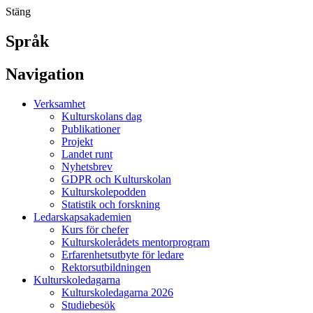
Stäng
Språk
Navigation
Verksamhet
Kulturskolans dag
Publikationer
Projekt
Landet runt
Nyhetsbrev
GDPR och Kulturskolan
Kulturskolepodden
Statistik och forskning
Ledarskapsakademien
Kurs för chefer
Kulturskolerådets mentorprogram
Erfarenhetsutbyte för ledare
Rektorsutbildningen
Kulturskoledagarna
Kulturskoledagarna 2026
Studiebesök