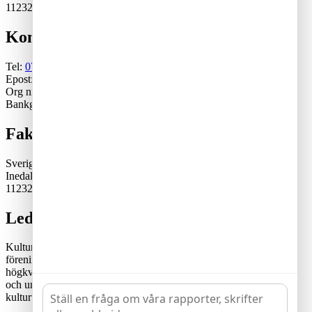
11232 Stockholm
Kontakt
Tel:
070-671 79 46
Epost:
generalsekreterare@kulturskoleradet.se
Org nr: 802402-2561
Bankgiro:5553-1339
Fakturaadress
Sveriges Kulturskoleråd
Inedalsgatan 15
11232 Stockholm
Lediga tjänster
Kulturskolerådet är en ideell, partipolitiskt och fackligt obunden
förening där kommuner samverkar för en tillgänglig och
högkvalitativ kulturskoleverksamhet. Rådets vision är att alla barn
och unga har likvärdiga möjligheter att utvecklas genom
kulturutövande i verksamhet av hög kvalitet och tillgänglighet.