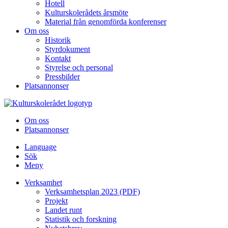
Hotell
Kulturskolerådets årsmöte
Material från genomförda konferenser
Om oss
Historik
Styrdokument
Kontakt
Styrelse och personal
Pressbilder
Platsannonser
Hoppa till innehållet
Om oss
Platsannonser
Language
Sök
Meny
Verksamhet
Verksamhetsplan 2023 (PDF)
Projekt
Landet runt
Statistik och forskning