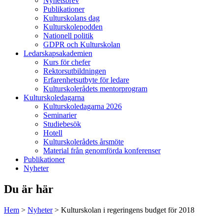
Nyhetsbrev
Publikationer
Kulturskolans dag
Kulturskolepodden
Nationell politik
GDPR och Kulturskolan
Ledarskapsakademien
Kurs för chefer
Rektorsutbildningen
Erfarenhetsutbyte för ledare
Kulturskolerådets mentorprogram
Kulturskoledagarna
Kulturskoledagarna 2026
Seminarier
Studiebesök
Hotell
Kulturskolerådets årsmöte
Material från genomförda konferenser
Publikationer
Nyheter
Du är här
Hem
>
Nyheter
>
Kulturskolan i regeringens budget för 2018