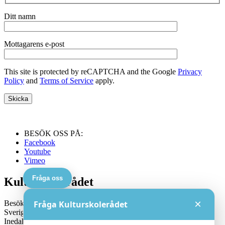
Ditt namn
Mottagarens e-post
This site is protected by reCAPTCHA and the Google
Privacy
Policy
and
Terms of Service
apply.
BESÖK OSS PÅ:
Facebook
Youtube
Vimeo
Fråga oss
Kulturskolerådet
×
Besöksadress:
Fråga Kulturskolerådet
Sveriges Kulturskoleråd
Inedalsgatan 15