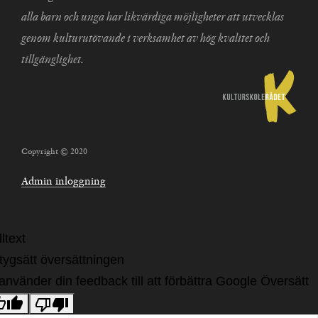
alla barn och unga har likvärdiga möjligheter att utvecklas
genom kulturutövande i verksamhet av hög kvalitet och
tillgänglighet.
Copyright © 2020
Admin inloggning
ltext
tygsätt översättningen
 använder din feedback till att förbättra Google Översätt