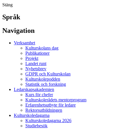
Stäng
Språk
Navigation
Verksamhet
Kulturskolans dag
Publikationer
Projekt
Landet runt
Nyhetsbrev
GDPR och Kulturskolan
Kulturskolepodden
Statistik och forskning
Ledarskapsakademien
Kurs för chefer
Kulturskolerådets mentorprogram
Erfarenhetsutbyte för ledare
Rektorsutbildningen
Kulturskoledagarna
Kulturskoledagarna 2026
Studiebesök