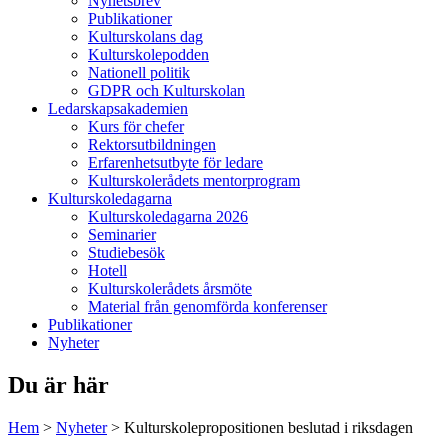
Nyhetsbrev
Publikationer
Kulturskolans dag
Kulturskolepodden
Nationell politik
GDPR och Kulturskolan
Ledarskapsakademien
Kurs för chefer
Rektorsutbildningen
Erfarenhetsutbyte för ledare
Kulturskolerådets mentorprogram
Kulturskoledagarna
Kulturskoledagarna 2026
Seminarier
Studiebesök
Hotell
Kulturskolerådets årsmöte
Material från genomförda konferenser
Publikationer
Nyheter
Du är här
Hem
>
Nyheter
>
Kulturskolepropositionen beslutad i riksdagen