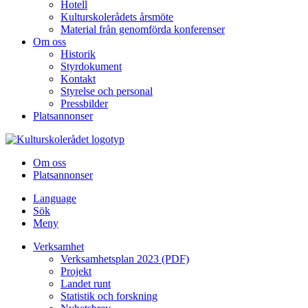
Hotell
Kulturskolerådets årsmöte
Material från genomförda konferenser
Om oss
Historik
Styrdokument
Kontakt
Styrelse och personal
Pressbilder
Platsannonser
Hoppa till innehållet
Om oss
Platsannonser
Language
Sök
Meny
Verksamhet
Verksamhetsplan 2023 (PDF)
Projekt
Landet runt
Statistik och forskning