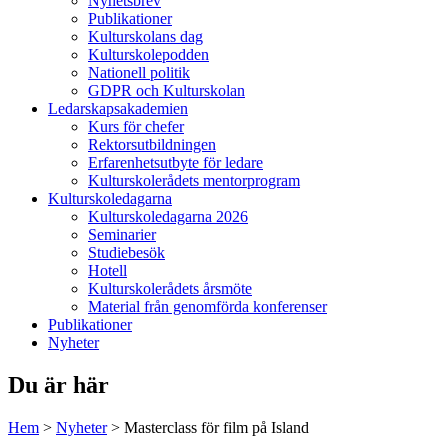
Nyhetsbrev
Publikationer
Kulturskolans dag
Kulturskolepodden
Nationell politik
GDPR och Kulturskolan
Ledarskapsakademien
Kurs för chefer
Rektorsutbildningen
Erfarenhetsutbyte för ledare
Kulturskolerådets mentorprogram
Kulturskoledagarna
Kulturskoledagarna 2026
Seminarier
Studiebesök
Hotell
Kulturskolerådets årsmöte
Material från genomförda konferenser
Publikationer
Nyheter
Du är här
Hem
>
Nyheter
>
Masterclass för film på Island