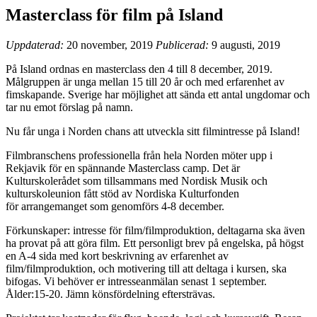
Masterclass för film på Island
Uppdaterad:
20 november, 2019
Publicerad:
9 augusti, 2019
På Island ordnas en masterclass den 4 till 8 december, 2019.
Målgruppen är unga mellan 15 till 20 år och med erfarenhet av
fimskapande. Sverige har möjlighet att sända ett antal ungdomar och
tar nu emot förslag på namn.
Nu får unga i Norden chans att utveckla sitt filmintresse på Island!
Filmbranschens professionella från hela Norden möter upp i
Rekjavik för en spännande Masterclass camp. Det är
Kulturskolerådet som tillsammans med Nordisk Musik och
kulturskoleunion fått stöd av Nordiska Kulturfonden
för arrangemanget som genomförs 4-8 december.
Förkunskaper: intresse för film/filmproduktion, deltagarna ska även
ha provat på att göra film. Ett personligt brev på engelska, på högst
en A-4 sida med kort beskrivning av erfarenhet av
film/filmproduktion, och motivering till att deltaga i kursen, ska
bifogas. Vi behöver er intresseanmälan senast 1 september.
Ålder:15-20. Jämn könsfördelning eftersträvas.