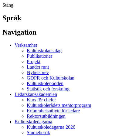
Stäng
Språk
Navigation
Verksamhet
Kulturskolans dag
Publikationer
Projekt
Landet runt
Nyhetsbrev
GDPR och Kulturskolan
Kulturskolepodden
Statistik och forskning
Ledarskapsakademien
Kurs för chefer
Kulturskolerådets mentorprogram
Erfarenhetsutbyte för ledare
Rektorsutbildningen
Kulturskoledagarna
Kulturskoledagarna 2026
Studiebesök