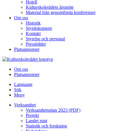
Hotell
Kulturskolerådets årsmöte
Material från genomförda konferenser
Om oss
Historik
Styrdokument
Kontakt
Styrelse och personal
Pressbilder
Platsannonser
Hoppa till innehållet
Om oss
Platsannonser
Language
Sök
Meny
Verksamhet
Verksamhetsplan 2023 (PDF)
Projekt
Landet runt
Statistik och forskning