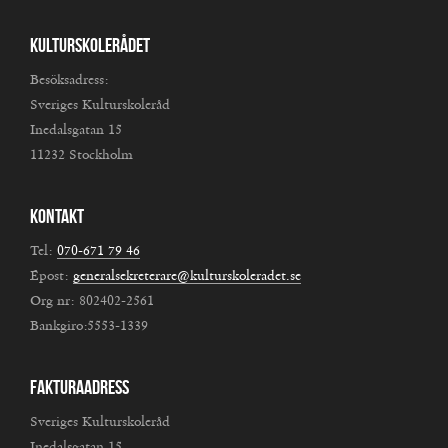
Kulturskolerådet
Besöksadress:
Sveriges Kulturskoleråd
Inedalsgatan 15
11232 Stockholm
Kontakt
Tel:
070-671 79 46
Epost:
generalsekreterare@kulturskoleradet.se
Org nr: 802402-2561
Bankgiro:5553-1339
Fakturaadress
Sveriges Kulturskoleråd
Inedalsgatan 15