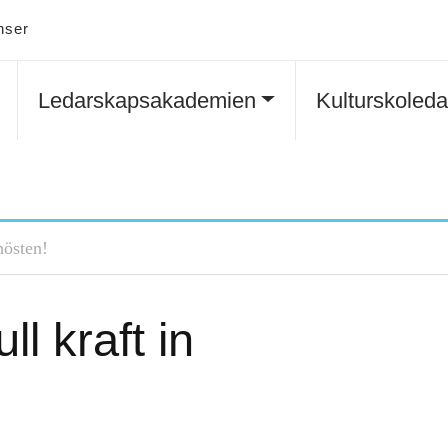
nser
Ledarskapsakademien
Kulturskoled
hösten!
ll kraft in