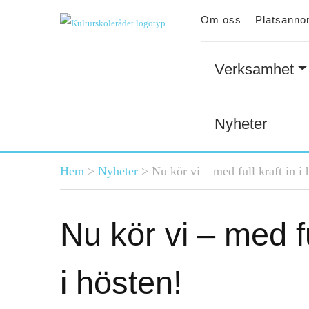
Om oss
Platsanno
Verksamhet
Nyheter
Du är här
Hem
>
Nyheter
>
Nu kör vi – med full kraft in i 
Nu kör vi – med fu
i hösten!