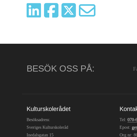
BESÖK OSS PÅ:
F
Kulturskolerådet
Konta
Besöksadress:
Tel:
070-
Sveriges Kulturskoleråd
Epost:
ge
Inedalsgatan 15
Org nr: 