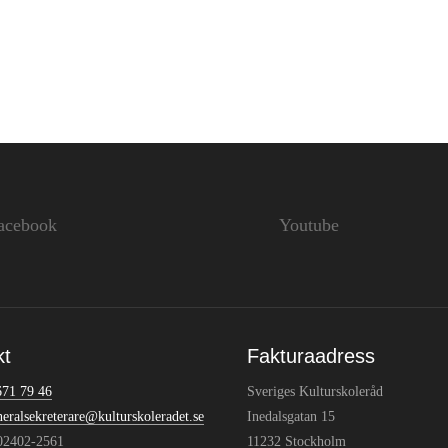
acebook
Youtube
kt
Fakturaadress
671 79 46
Sveriges Kulturskoleråd
neralsekreterare@kulturskoleradet.se
Inedalsgatan 15
802402-2561
11232 Stockholm