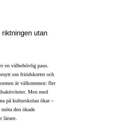
 riktningen utan
er en välbehövlig paus.
urnytt om fritidskortet och
eformen är välkommen: fler
idsaktiviteter. Men med
na på kulturskolan ökar –
na möta den ökade
r lärare.