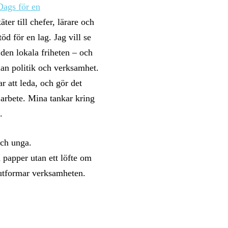
Dags för en
er till chefer, lärare och
öd för en lag. Jag vill se
den lokala friheten – och
an politik och verksamhet.
ar att leda, och gör det
t arbete. Mina tankar kring
.
och unga.
 papper utan ett löfte om
i utformar verksamheten.