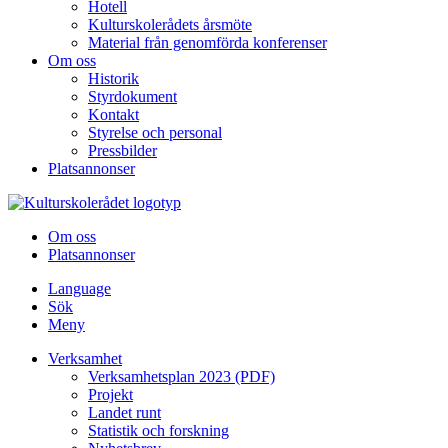
Hotell
Kulturskolerådets årsmöte
Material från genomförda konferenser
Om oss
Historik
Styrdokument
Kontakt
Styrelse och personal
Pressbilder
Platsannonser
Hoppa till innehållet
Om oss
Platsannonser
Language
Sök
Meny
Verksamhet
Verksamhetsplan 2023 (PDF)
Projekt
Landet runt
Statistik och forskning