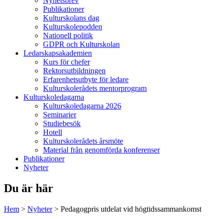
Nyhetsbrev
Publikationer
Kulturskolans dag
Kulturskolepodden
Nationell politik
GDPR och Kulturskolan
Ledarskapsakademien
Kurs för chefer
Rektorsutbildningen
Erfarenhetsutbyte för ledare
Kulturskolerådets mentorprogram
Kulturskoledagarna
Kulturskoledagarna 2026
Seminarier
Studiebesök
Hotell
Kulturskolerådets årsmöte
Material från genomförda konferenser
Publikationer
Nyheter
Du är här
Hem
>
Nyheter
>
Pedagogpris utdelat vid högtidssammankomst