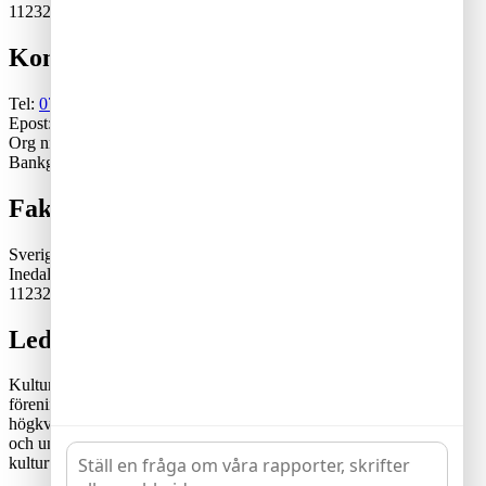
11232 Stockholm
Kontakt
Tel:
070-671 79 46
Epost:
generalsekreterare@kulturskoleradet.se
Org nr: 802402-2561
Bankgiro:5553-1339
Fakturaadress
Sveriges Kulturskoleråd
Inedalsgatan 15
11232 Stockholm
Lediga tjänster
Kulturskolerådet är en ideell, partipolitiskt och fackligt obunden
förening där kommuner samverkar för en tillgänglig och
högkvalitativ kulturskoleverksamhet. Rådets vision är att alla barn
och unga har likvärdiga möjligheter att utvecklas genom
kulturutövande i verksamhet av hög kvalitet och tillgänglighet.