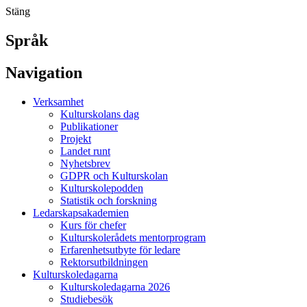
Stäng
Språk
Navigation
Verksamhet
Kulturskolans dag
Publikationer
Projekt
Landet runt
Nyhetsbrev
GDPR och Kulturskolan
Kulturskolepodden
Statistik och forskning
Ledarskapsakademien
Kurs för chefer
Kulturskolerådets mentorprogram
Erfarenhetsutbyte för ledare
Rektorsutbildningen
Kulturskoledagarna
Kulturskoledagarna 2026
Studiebesök