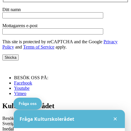
Ditt namn
Mottagarens e-post
This site is protected by reCAPTCHA and the Google
Privacy
Policy
and
Terms of Service
apply.
BESÖK OSS PÅ:
Facebook
Youtube
Vimeo
Fråga oss
Kulturskolerådet
×
Besöksadress:
Fråga Kulturskolerådet
Sveriges Kulturskoleråd
Inedalsgatan 15