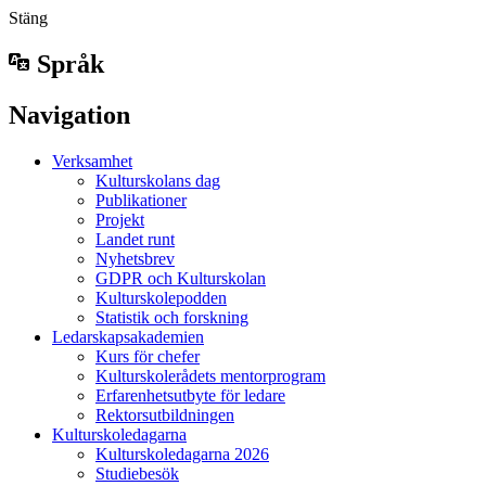
Stäng
Språk
Navigation
Verksamhet
Kulturskolans dag
Publikationer
Projekt
Landet runt
Nyhetsbrev
GDPR och Kulturskolan
Kulturskolepodden
Statistik och forskning
Ledarskapsakademien
Kurs för chefer
Kulturskolerådets mentorprogram
Erfarenhetsutbyte för ledare
Rektorsutbildningen
Kulturskoledagarna
Kulturskoledagarna 2026
Studiebesök