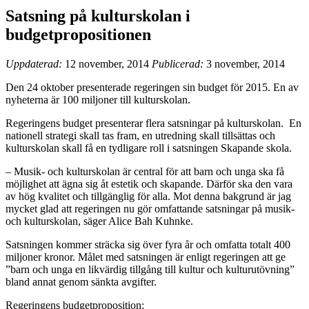
Satsning på kulturskolan i
budgetpropositionen
Uppdaterad:
12 november, 2014
Publicerad:
3 november, 2014
Den 24 oktober presenterade regeringen sin budget för 2015. En av
nyheterna är 100 miljoner till kulturskolan.
Regeringens budget presenterar flera satsningar på kulturskolan. En
nationell strategi skall tas fram, en utredning skall tillsättas och
kulturskolan skall få en tydligare roll i satsningen Skapande skola.
–
Musik- och kulturskolan är central för att barn och unga ska få
möjlighet att ägna sig åt estetik och skapande. Därför ska den vara
av hög kvalitet och tillgänglig för alla. Mot denna bakgrund är jag
mycket glad att regeringen nu gör omfattande satsningar på musik-
och kulturskolan, säger Alice Bah Kuhnke.
Satsningen kommer sträcka sig över fyra år och omfatta totalt 400
miljoner kronor. Målet med satsningen är enligt regeringen att ge
”barn och unga en likvärdig tillgång till kultur och kulturutövning”
bland annat genom sänkta avgifter.
Regeringens budgetproposition: