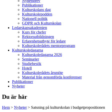
Nyhetsbrev
Publikationer
Kulturskolans dag
Kulturskolepodden
Nationell politik
GDPR och Kulturskolan
Ledarskapsakademien
Kurs för chefer
Rektorsutbildningen
Erfarenhetsutbyte för ledare
Kulturskolerådets mentorprogram
Kulturskoledagarna
Kulturskoledagarna 2026
Seminarier
Studiebesök
Hotell
Kulturskolerådets årsmöte
Material från genomförda konferenser
Publikationer
Nyheter
Du är här
Hem
>
Nyheter
>
Satsning på kulturskolan i budgetpropositionen