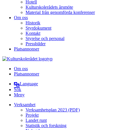
Hotell
Kulturskolerådets årsmöte
Material från genomförda konferenser
Om oss
Historik
Styrdokument
Kontakt
Styrelse och personal
Pressbilder
Platsannonser
Hoppa till innehållet
Om oss
Platsannonser
Language
Sök
Meny
Verksamhet
Verksamhetsplan 2023 (PDF)
Projekt
Landet runt
Statistik och forskning