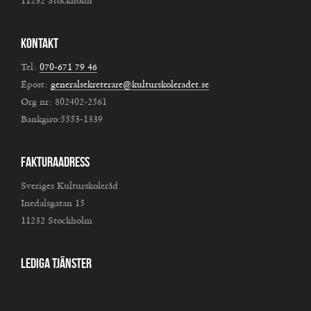
11232 Stockholm
Kontakt
Tel:
070-671 79 46
Epost:
generalsekreterare@kulturskoleradet.se
Org nr: 802402-2561
Bankgiro:5553-1339
Fakturaadress
Sveriges Kulturskoleråd
Inedalsgatan 15
11232 Stockholm
Lediga tjänster