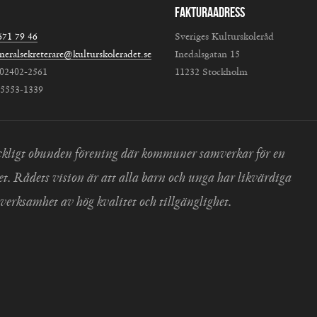
Fakturaadress
671 79 46
Sveriges Kulturskoleråd
neralsekreterare@kulturskoleradet.se
Inedalsgatan 15
802402-2561
11232 Stockholm
:5553-1339
 fackligt obunden förening där kommuner samverkar för en
et. Rådets vision är att alla barn och unga har likvärdiga
verksamhet av hög kvalitet och tillgänglighet.