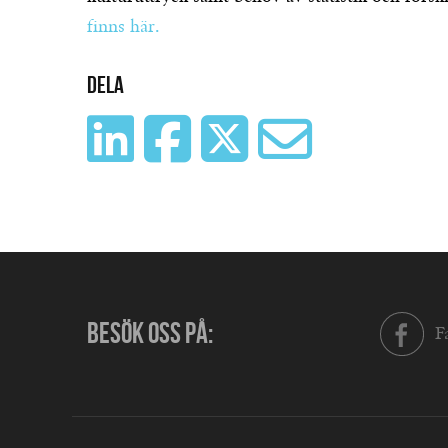
finns här.
Dela
BESÖK OSS PÅ:
F