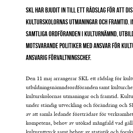
SKL har bjudit in till ett rådslag för att d
kulturskolornas utmaningar och framtid. In
samtliga ordföranden i kulturnämnd, utbil
motsvarande politiker med ansvar för kul
ansvarig förvaltningschef.
Den 11 maj arrangerar SKL ett rådslag för kultu
utbildningsnämndsordföranden samt kulturchefe
kulturskolornas utmaningar och framtid. Kultu
under ständig utveckling och förändring och S
av att samla ledande företrädare för verksamhe
kompetens, behov av utökad mångfald vad gäll
kulturuttryck samt behov av statistik och forsk