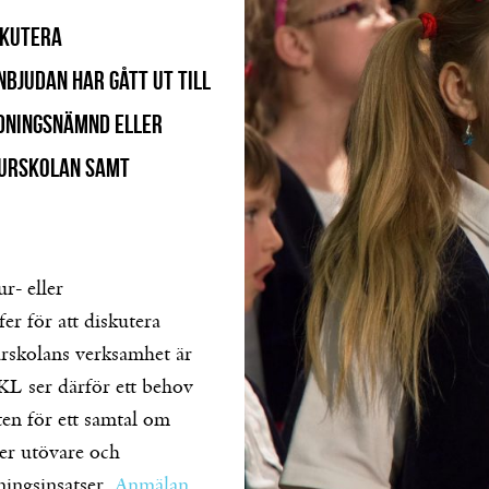
iskutera
bjudan har gått ut till
dningsnämnd eller
turskolan samt
r- eller
r för att diskutera
rskolans verksamhet är
KL ser därför ett behov
ten för ett samtal om
er utövare och
ningsinsatser.
Anmälan