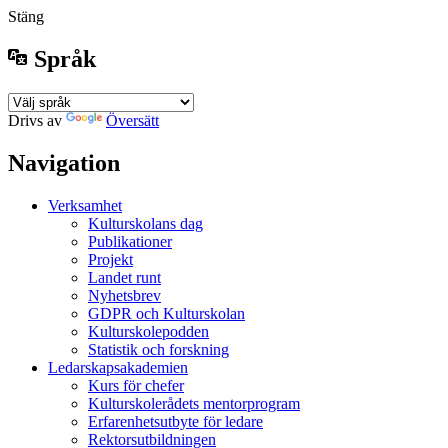
Stäng
Språk
Drivs av
Översätt
Navigation
Verksamhet
Kulturskolans dag
Publikationer
Projekt
Landet runt
Nyhetsbrev
GDPR och Kulturskolan
Kulturskolepodden
Statistik och forskning
Ledarskapsakademien
Kurs för chefer
Kulturskolerådets mentorprogram
Erfarenhetsutbyte för ledare
Rektorsutbildningen