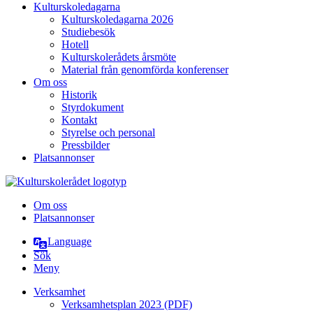
Kulturskoledagarna
Kulturskoledagarna 2026
Studiebesök
Hotell
Kulturskolerådets årsmöte
Material från genomförda konferenser
Om oss
Historik
Styrdokument
Kontakt
Styrelse och personal
Pressbilder
Platsannonser
Hoppa till innehållet
Om oss
Platsannonser
Language
Sök
Meny
Verksamhet
Verksamhetsplan 2023 (PDF)