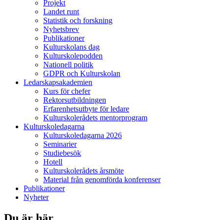
Projekt
Landet runt
Statistik och forskning
Nyhetsbrev
Publikationer
Kulturskolans dag
Kulturskolepodden
Nationell politik
GDPR och Kulturskolan
Ledarskapsakademien
Kurs för chefer
Rektorsutbildningen
Erfarenhetsutbyte för ledare
Kulturskolerådets mentorprogram
Kulturskoledagarna
Kulturskoledagarna 2026
Seminarier
Studiebesök
Hotell
Kulturskolerådets årsmöte
Material från genomförda konferenser
Publikationer
Nyheter
Du är här