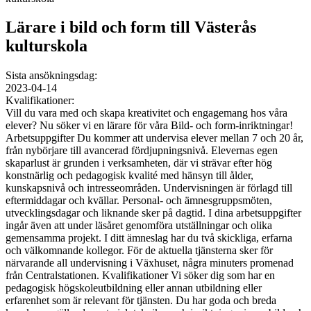
Lärare i bild och form till Västerås
kulturskola
Sista ansökningsdag:
2023-04-14
Kvalifikationer:
Vill du vara med och skapa kreativitet och engagemang hos våra
elever? Nu söker vi en lärare för våra Bild- och form-inriktningar!
Arbetsuppgifter Du kommer att undervisa elever mellan 7 och 20 år,
från nybörjare till avancerad fördjupningsnivå. Elevernas egen
skaparlust är grunden i verksamheten, där vi strävar efter hög
konstnärlig och pedagogisk kvalité med hänsyn till ålder,
kunskapsnivå och intresseområden. Undervisningen är förlagd till
eftermiddagar och kvällar. Personal- och ämnesgruppsmöten,
utvecklingsdagar och liknande sker på dagtid. I dina arbetsuppgifter
ingår även att under läsåret genomföra utställningar och olika
gemensamma projekt. I ditt ämneslag har du två skickliga, erfarna
och välkomnande kollegor. För de aktuella tjänsterna sker för
närvarande all undervisning i Växhuset, några minuters promenad
från Centralstationen. Kvalifikationer Vi söker dig som har en
pedagogisk högskoleutbildning eller annan utbildning eller
erfarenhet som är relevant för tjänsten. Du har goda och breda