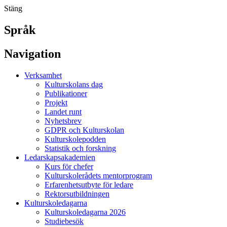
Stäng
Språk
Navigation
Verksamhet
Kulturskolans dag
Publikationer
Projekt
Landet runt
Nyhetsbrev
GDPR och Kulturskolan
Kulturskolepodden
Statistik och forskning
Ledarskapsakademien
Kurs för chefer
Kulturskolerådets mentorprogram
Erfarenhetsutbyte för ledare
Rektorsutbildningen
Kulturskoledagarna
Kulturskoledagarna 2026
Studiebesök