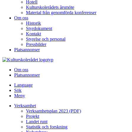
Hotell
Kulturskolerådets årsmöte
Material från genomförda konferenser
Om oss
Historik
Styrdokument
Kontakt
Styrelse och personal
Pressbilder
Platsannonser
Hoppa till innehållet
Om oss
Platsannonser
Language
Sök
Meny
Verksamhet
Verksamhetsplan 2023 (PDF)
Projekt
Landet runt
Statistik och forskning