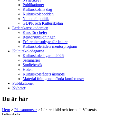
Nyhetsbrev
Publikationer
Kulturskolans dag
Kulturskolepodden
Nationell politik
GDPR och Kulturskolan
Ledarskapsakademien
Kurs för chefer
Rektorsutbildningen
Erfarenhetsutbyte för ledare
Kulturskolerådets mentorprogram
Kulturskoledagarna
Kulturskoledagarna 2026
Seminarier
Studiebesök
Hotell
Kulturskolerådets årsmöte
Material från genomförda konferenser
Publikationer
Nyheter
Du är här
Hem
>
Platsannonser
>
Lärare i bild och form till Västerås
kulturskola