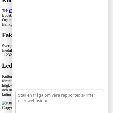
Kontakt
Tel:
070-671 79 46
Epost:
generalsekreterare@kulturskoleradet.se
Org nr: 802402-2561
Bankgiro:5553-1339
Fakturaadress
Sveriges Kulturskoleråd
Inedalsgatan 15
11232 Stockholm
Lediga tjänster
Kulturskolerådet är en ideell, partipolitiskt och fackligt obunden
förening där kommuner samverkar för en tillgänglig och
högkvalitativ kulturskoleverksamhet. Rådets vision är att alla barn
och unga har likvärdiga möjligheter att utvecklas genom
kulturutövande i verksamhet av hög kvalitet och tillgänglighet.
Copyright © 2020