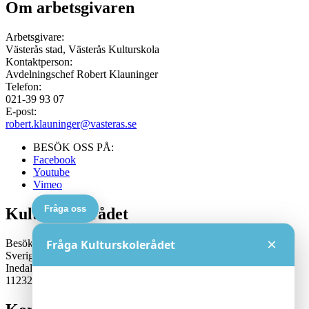
Om arbetsgivaren
Arbetsgivare:
Västerås stad, Västerås Kulturskola
Kontaktperson:
Avdelningschef Robert Klauninger
Telefon:
021-39 93 07
E-post:
robert.klauninger@vasteras.se
BESÖK OSS PÅ:
Facebook
Youtube
Vimeo
Fråga oss
Kulturskolerådet
×
Besöksadress:
Fråga Kulturskolerådet
Sveriges Kulturskoleråd
Inedalsgatan 15
11232 Stockholm