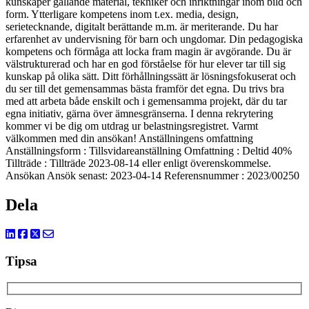
kunskaper gällande material, tekniker och inriktningar inom bild och
form. Ytterligare kompetens inom t.ex. media, design,
serietecknande, digitalt berättande m.m. är meriterande. Du har
erfarenhet av undervisning för barn och ungdomar. Din pedagogiska
kompetens och förmåga att locka fram magin är avgörande. Du är
välstrukturerad och har en god förståelse för hur elever tar till sig
kunskap på olika sätt. Ditt förhållningssätt är lösningsfokuserat och
du ser till det gemensammas bästa framför det egna. Du trivs bra
med att arbeta både enskilt och i gemensamma projekt, där du tar
egna initiativ, gärna över ämnesgränserna. I denna rekrytering
kommer vi be dig om utdrag ur belastningsregistret. Varmt
välkommen med din ansökan! Anställningens omfattning
Anställningsform : Tillsvidareanställning Omfattning : Deltid 40%
Tillträde : Tillträde 2023-08-14 eller enligt överenskommelse.
Ansökan Ansök senast: 2023-04-14 Referensnummer : 2023/00250
Dela
Tipsa