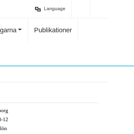
Language
agarna
Publikationer
borg
8-12
lön