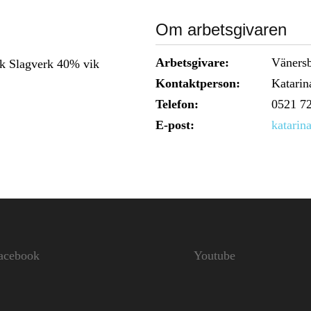
Om arbetsgivaren
Arbetsgivare:
Väners
ik Slagverk 40% vik
Kontaktperson:
Katarin
Telefon:
0521 72
E-post:
katarin
acebook
Youtube