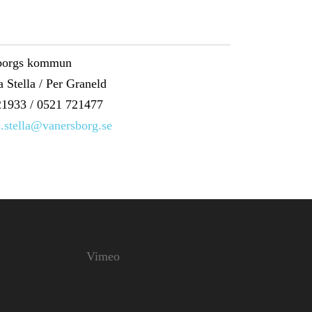
borgs kommun
a Stella / Per Graneld
1933 / 0521 721477
a.stella@vanersborg.se
Vimeo