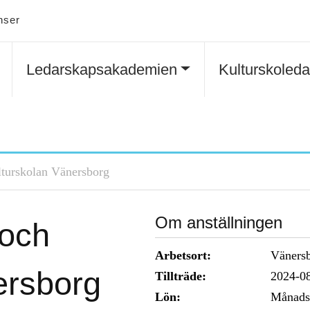
nser
Ledarskapsakademien
Kulturskoled
ulturskolan Vänersborg
Om anställningen
 och
Arbetsort:
Väners
ersborg
Tillträde:
2024-0
Lön:
Månads