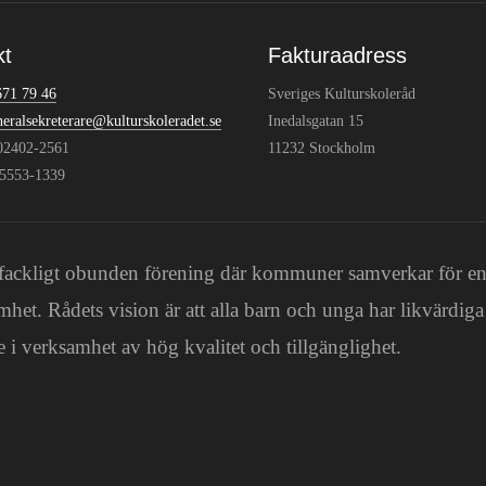
kt
Fakturaadress
671 79 46
Sveriges Kulturskoleråd
neralsekreterare@kulturskoleradet.se
Inedalsgatan 15
802402-2561
11232 Stockholm
:5553-1339
och fackligt obunden förening där kommuner samverkar för e
mhet. Rådets vision är att alla barn och unga har likvärdiga
 i verksamhet av hög kvalitet och tillgänglighet.