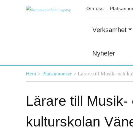
Om oss
Platsanno
Verksamhet
Nyheter
Du är här
Hem
>
Platsannonser
>
Lärare till Musik- och k
Lärare till Musik-
kulturskolan Vän