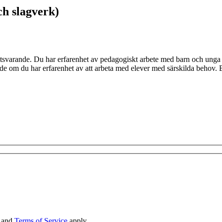
ch slagverk)
varande. Du har erfarenhet av pedagogiskt arbete med barn och unga och
 om du har erfarenhet av att arbeta med elever med särskilda behov. B-
and
Terms of Service
apply.