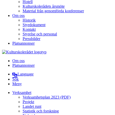
Hotell
Kulturskolerådets årsmöte
Material från genomförda konferenser
Om oss
Historik
Styrdokument
Kontakt
Styrelse och personal
Pressbilder
Platsannonser
Hoppa till innehållet
Om oss
Platsannonser
Language
Sök
Meny
Verksamhet
Verksamhetsplan 2023 (PDF)
Projekt
Landet runt
Statistik och forskning