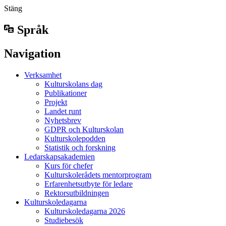
Stäng
Språk
Navigation
Verksamhet
Kulturskolans dag
Publikationer
Projekt
Landet runt
Nyhetsbrev
GDPR och Kulturskolan
Kulturskolepodden
Statistik och forskning
Ledarskapsakademien
Kurs för chefer
Kulturskolerådets mentorprogram
Erfarenhetsutbyte för ledare
Rektorsutbildningen
Kulturskoledagarna
Kulturskoledagarna 2026
Studiebesök