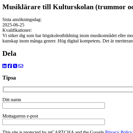
Musiklärare till Kulturskolan (trummor o
Sista ansökningsdag:
2025-06-25
Kvalifikationer:
Vi söker dig som har högskoleutbildning inom musikområdet eller mots
kunskap inom många genrer. Hög digital kompetens. Det är meriterande
Dela
Tipsa
Ditt namn
Mottagarens e-post
This site is protected by reCAPTCHA and the Google
Privacy Policy