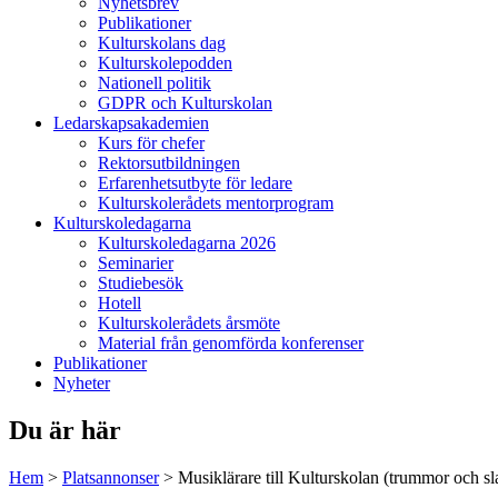
Nyhetsbrev
Publikationer
Kulturskolans dag
Kulturskolepodden
Nationell politik
GDPR och Kulturskolan
Ledarskapsakademien
Kurs för chefer
Rektorsutbildningen
Erfarenhetsutbyte för ledare
Kulturskolerådets mentorprogram
Kulturskoledagarna
Kulturskoledagarna 2026
Seminarier
Studiebesök
Hotell
Kulturskolerådets årsmöte
Material från genomförda konferenser
Publikationer
Nyheter
Du är här
Hem
>
Platsannonser
>
Musiklärare till Kulturskolan (trummor och s