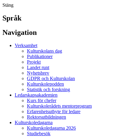
Stäng
Språk
Navigation
Verksamhet
Kulturskolans dag
Publikationer
Projekt
Landet runt
Nyhetsbrev
GDPR och Kulturskolan
Kulturskolepodden
Statistik och forskning
Ledarskapsakademien
Kurs för chefer
Kulturskolerådets mentorprogram
Erfarenhetsutbyte för ledare
Rektorsutbildningen
Kulturskoledagarna
Kulturskoledagarna 2026
Studiebesök