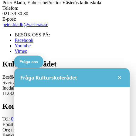
Peter Bladh, Enhetschef/rektor Västerås kulturskola
Telefon:
021-39 30 80
E-post:
peter.bladh@vasteras.se
BESÖK OSS PÅ:
Facebook
Youtube
Vimeo
Fråga oss
Kulturskolerådet
×
Besöksadress:
Fråga Kulturskolerådet
Sveriges Kulturskoleråd
Inedalsgatan 15
11232 Stockholm
Kontakt
Tel:
070-671 79 46
Epost:
generalsekreterare@kulturskoleradet.se
Org nr: 802402-2561
Bankgiro:5553-1339