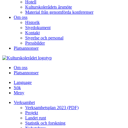
Hotell
Kulturskolerådets årsmöte
Material från genomförda konferenser
Om oss
Historik
Styrdokument
Kontakt
Styrelse och personal
Pressbilder
Platsannonser
Hoppa till innehållet
Om oss
Platsannonser
Language
Sök
Meny
Verksamhet
Verksamhetsplan 2023 (PDF)
Projekt
Landet runt
Statistik och forskning