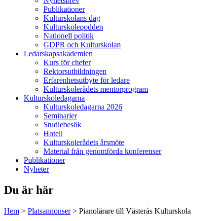
Nyhetsbrev
Publikationer
Kulturskolans dag
Kulturskolepodden
Nationell politik
GDPR och Kulturskolan
Ledarskapsakademien
Kurs för chefer
Rektorsutbildningen
Erfarenhetsutbyte för ledare
Kulturskolerådets mentorprogram
Kulturskoledagarna
Kulturskoledagarna 2026
Seminarier
Studiebesök
Hotell
Kulturskolerådets årsmöte
Material från genomförda konferenser
Publikationer
Nyheter
Du är här
Hem
>
Platsannonser
>
Pianolärare till Västerås Kulturskola