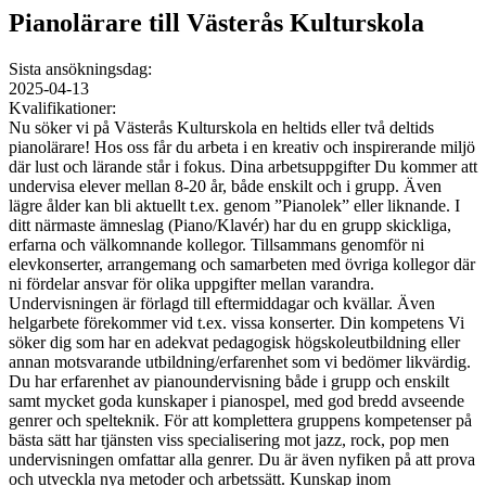
Pianolärare till Västerås Kulturskola
Sista ansökningsdag:
2025-04-13
Kvalifikationer:
Nu söker vi på Västerås Kulturskola en heltids eller två deltids
pianolärare! Hos oss får du arbeta i en kreativ och inspirerande miljö
där lust och lärande står i fokus. Dina arbetsuppgifter Du kommer att
undervisa elever mellan 8-20 år, både enskilt och i grupp. Även
lägre ålder kan bli aktuellt t.ex. genom ”Pianolek” eller liknande. I
ditt närmaste ämneslag (Piano/Klavér) har du en grupp skickliga,
erfarna och välkomnande kollegor. Tillsammans genomför ni
elevkonserter, arrangemang och samarbeten med övriga kollegor där
ni fördelar ansvar för olika uppgifter mellan varandra.
Undervisningen är förlagd till eftermiddagar och kvällar. Även
helgarbete förekommer vid t.ex. vissa konserter. Din kompetens Vi
söker dig som har en adekvat pedagogisk högskoleutbildning eller
annan motsvarande utbildning/erfarenhet som vi bedömer likvärdig.
Du har erfarenhet av pianoundervisning både i grupp och enskilt
samt mycket goda kunskaper i pianospel, med god bredd avseende
genrer och spelteknik. För att komplettera gruppens kompetenser på
bästa sätt har tjänsten viss specialisering mot jazz, rock, pop men
undervisningen omfattar alla genrer. Du är även nyfiken på att prova
och utveckla nya metoder och arbetssätt. Kunskap inom