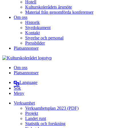
Hotell
Kulturskolerådets årsmöte
Material från genomförda konferenser
Om oss
Historik
Styrdokument
Kontakt
Styrelse och personal
Pressbilder
Platsannonser
Hoppa till innehållet
Om oss
Platsannonser
Language
Sök
Meny
Verksamhet
Verksamhetsplan 2023 (PDF)
Projekt
Landet runt
Statistik och forskning