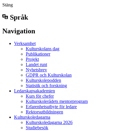
Stäng
Språk
Navigation
Verksamhet
Kulturskolans dag
Publikationer
Projekt
Landet runt
Nyhetsbrev
GDPR och Kulturskolan
Kulturskolepodden
Statistik och forskning
Ledarskapsakademien
Kurs för chefer
Kulturskolerådets mentorprogram
Erfarenhetsutbyte för ledare
Rektorsutbildningen
Kulturskoledagarna
Kulturskoledagarna 2026
Studiebesök