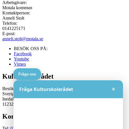
Arbetsgivare:
Motala kommun
Kontaktperson:
Anneli Stolt
Telefon:
0141225171
E-post:
anneli.stolt@motala.se
BESÖK OSS PÅ:
Facebook
Youtube
Vimeo
Fråga oss
Kulturskolerådet
×
Besöksadress:
Fråga Kulturskolerådet
Sveriges Kulturskoleråd
Inedalsgatan 15
11232 Stockholm
Kontakt
Tel:
070-671 79 46