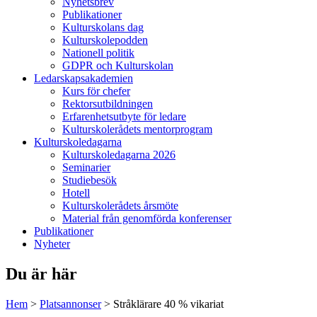
Nyhetsbrev
Publikationer
Kulturskolans dag
Kulturskolepodden
Nationell politik
GDPR och Kulturskolan
Ledarskapsakademien
Kurs för chefer
Rektorsutbildningen
Erfarenhetsutbyte för ledare
Kulturskolerådets mentorprogram
Kulturskoledagarna
Kulturskoledagarna 2026
Seminarier
Studiebesök
Hotell
Kulturskolerådets årsmöte
Material från genomförda konferenser
Publikationer
Nyheter
Du är här
Hem
>
Platsannonser
>
Stråklärare 40 % vikariat