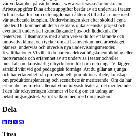
vår verksamhet på vår hemsida: www.vasteras.se/kulturskolan/
Arbetsuppgifter Dina arbetsuppgifter består av att undervisa i teater
och musikal för barn och ungdomar i åldern 8 till 20 år, i linje med
vår utarbetade kursplan. Undervisningen sker efter skoltid i egna
lokaler. Du kommer att delta i skolans olika sceniska projekt och
eventuellt undervisa i grundläggande ljus- och ljudteknik för
teaterscen. Tillsammans med andra verkar du för ett lärande och
innovativt klimat och tycker om att i samverkan med arbetslaget,
planera, undervisa och utveckla nya undervisningsmetoder.
Kvalifikationer Vi vill att du har en adekvat högskoleutbildning eller
motsvarande och erfarenhet av att undervisa i teater och/eller
musikal som konstnärlig uttrycksform för barn och unga. Vi lägger
särskild vikt vid god pedagogisk förmåga. Att du gillar att sjunga
och har erfarenhet från professionellt produktionsarbete, kunskap
om produktionsplanering och scenarbete är meriterande. Om du har
erfarenhet av rörelse alternativt mim/fysisk teater är det meriterande.
I den här rekryteringen kommer vi be dig om ett utdrag ur
belastningsregistret. Varmt välkommen med din ansökan!
Dela
Tipsa