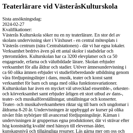
Teaterlärare vid VästeråsKulturskola
Sista ansökningsdag:
2024-02-27
Kvalifikationer:
Västerås Kulturskola söker nu en ny teaterlärare. En stor del av
skolans undervisning sker i Växhuset - en central mötesplats i
Västerås centrum (nära Centralstationen) - där vi har egna lokaler.
Verksamhet bedrivs även på ett antal skolor i stadsdelar och
ytterområden. Kulturskolan har ca 3200 elevplatser och ca 50
engagerade, erfarna och välutbildade lärare. Skolan erbjuder
verksamhet för alla åldrar och stadier. Utöver ämnesundervisning i
ca 60 olika ämnen erbjuder vi studieförberedande utbildning genom
våra fördjupningslinjer i dans, musik, teater och konst samt
verksamhet för barn och unga med olika funktionsvariationer.
Kulturskolan har även en mycket väl utvecklad ensemble-, orkester-
och körverksamhet samt erbjuder årligen ett stort utbud av dans-,
teater- och musikalföreställningar, utställningar och konserter.
Teater- och musikalverksamheten riktar sig till barn och ungdomar i
åldrarna 8-20 år. Undervisningen är uppbyggd av kurser på olika
nivåer från nybörjare till avancerad fördjupningslinje. Kärnan i
undervisningen är gruppernas egna produktioner, där vi strävar efter
hög konstnärlig kvalité med hänsyn till elevernas ålder,
kunskapsnivå och tillgängliga resurser. Läs gärna mer om oss och