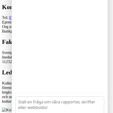
Kontakt
Tel:
070-671 79 46
Epost:
generalsekreterare@kulturskoleradet.se
Org nr: 802402-2561
Bankgiro:5553-1339
Fakturaadress
Sveriges Kulturskoleråd
Inedalsgatan 15
11232 Stockholm
Lediga tjänster
Kulturskolerådet är en ideell, partipolitiskt och fackligt obunden
förening där kommuner samverkar för en tillgänglig och
högkvalitativ kulturskoleverksamhet. Rådets vision är att alla barn
och unga har likvärdiga möjligheter att utvecklas genom
kulturutövande i verksamhet av hög kvalitet och tillgänglighet.