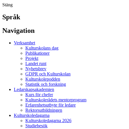
Stäng
Språk
Navigation
Verksamhet
Kulturskolans dag
Publikationer
Projekt
Landet runt
Nyhetsbrev
GDPR och Kulturskolan
Kulturskolepodden
Statistik och forskning
Ledarskapsakademien
Kurs för chefer
Kulturskolerådets mentorprogram
Erfarenhetsutbyte för ledare
Rektorsutbildningen
Kulturskoledagarna
Kulturskoledagarna 2026
Studiebesök