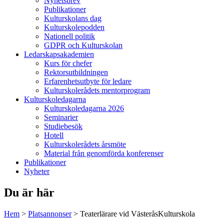
Nyhetsbrev
Publikationer
Kulturskolans dag
Kulturskolepodden
Nationell politik
GDPR och Kulturskolan
Ledarskapsakademien
Kurs för chefer
Rektorsutbildningen
Erfarenhetsutbyte för ledare
Kulturskolerådets mentorprogram
Kulturskoledagarna
Kulturskoledagarna 2026
Seminarier
Studiebesök
Hotell
Kulturskolerådets årsmöte
Material från genomförda konferenser
Publikationer
Nyheter
Du är här
Hem
>
Platsannonser
>
Teaterlärare vid VästeråsKulturskola