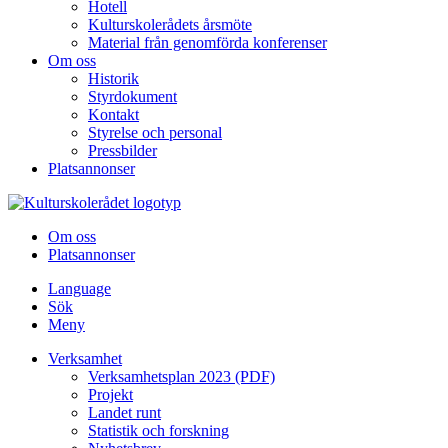
Hotell
Kulturskolerådets årsmöte
Material från genomförda konferenser
Om oss
Historik
Styrdokument
Kontakt
Styrelse och personal
Pressbilder
Platsannonser
Hoppa till innehållet
Om oss
Platsannonser
Language
Sök
Meny
Verksamhet
Verksamhetsplan 2023 (PDF)
Projekt
Landet runt
Statistik och forskning