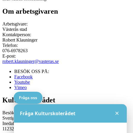
Om arbetsgivaren
Arbetsgivare:
Västerås stad
Kontaktperson:
Robert Klauninger
Telefon:
076-6978263
E-post:
robert.klauninger@vasteras.se
BESÖK OSS PÅ:
Facebook
Youtube
Vimeo
Fråga oss
Kulturskolerådet
×
Besöksadress:
Fråga Kulturskolerådet
Sveriges Kulturskoleråd
Inedalsgatan 15
11232 Stockholm