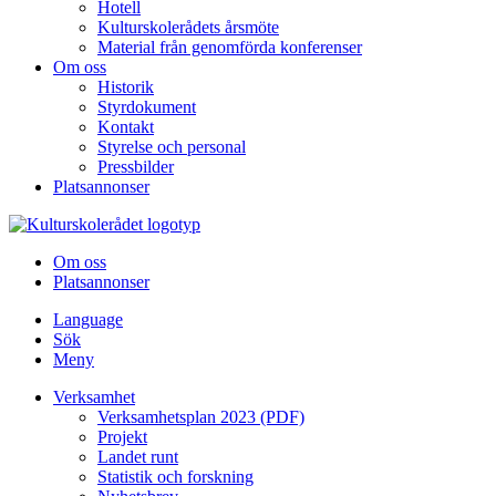
Hotell
Kulturskolerådets årsmöte
Material från genomförda konferenser
Om oss
Historik
Styrdokument
Kontakt
Styrelse och personal
Pressbilder
Platsannonser
Hoppa till innehållet
Om oss
Platsannonser
Language
Sök
Meny
Verksamhet
Verksamhetsplan 2023 (PDF)
Projekt
Landet runt
Statistik och forskning