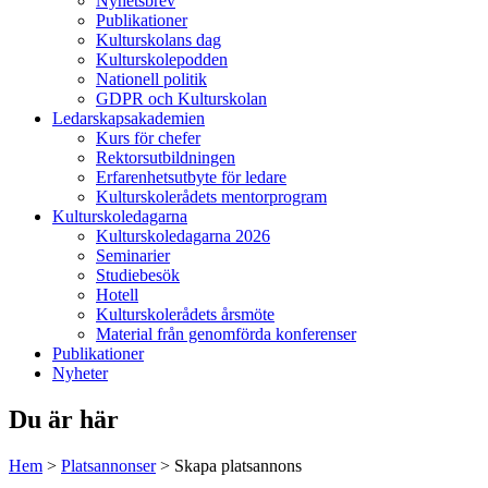
Nyhetsbrev
Publikationer
Kulturskolans dag
Kulturskolepodden
Nationell politik
GDPR och Kulturskolan
Ledarskapsakademien
Kurs för chefer
Rektorsutbildningen
Erfarenhetsutbyte för ledare
Kulturskolerådets mentorprogram
Kulturskoledagarna
Kulturskoledagarna 2026
Seminarier
Studiebesök
Hotell
Kulturskolerådets årsmöte
Material från genomförda konferenser
Publikationer
Nyheter
Du är här
Hem
>
Platsannonser
>
Skapa platsannons