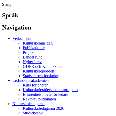
Stäng
Språk
Navigation
Verksamhet
Kulturskolans dag
Publikationer
Projekt
Landet runt
Nyhetsbrev
GDPR och Kulturskolan
Kulturskolepodden
Statistik och forskning
Ledarskapsakademien
Kurs för chefer
Kulturskolerådets mentorprogram
Erfarenhetsutbyte för ledare
Rektorsutbildningen
Kulturskoledagarna
Kulturskoledagarna 2026
Studiebesök