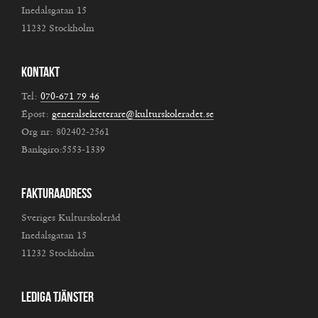
Inedalsgatan 15
11232 Stockholm
Kontakt
Tel:
070-671 79 46
Epost:
generalsekreterare@kulturskoleradet.se
Org nr: 802402-2561
Bankgiro:5553-1339
Fakturaadress
Sveriges Kulturskoleråd
Inedalsgatan 15
11232 Stockholm
Lediga tjänster